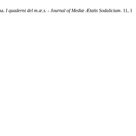
na.
I quaderni del m.æ.s. - Journal of Mediæ Ætatis Sodalicium
. 11, 1