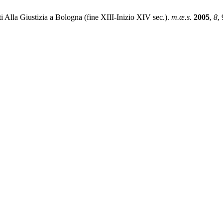
ti Alla Giustizia a Bologna (fine XIII-Inizio XIV sec.).
m.æ.s.
2005
,
8
,