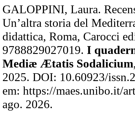
GALOPPINI, Laura. Recensio
Un’altra storia del Mediterra
didattica, Roma, Carocci ed
9788829027019.
I quadern
Mediæ Ætatis Sodalicium
2025. DOI: 10.60923/issn.
em: https://maes.unibo.it/a
ago. 2026.