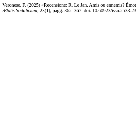
Veronese, F. (2025) «Recensione: R. Le Jan, Amis ou ennemis? Émoti
Ætatis Sodalicium
, 23(1), pagg. 362–367. doi: 10.60923/issn.2533-2