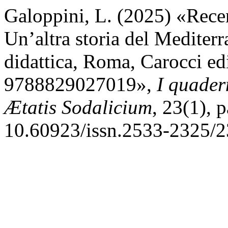
Galoppini, L. (2025) «Recen
Un’altra storia del Mediterra
didattica, Roma, Carocci ed
9788829027019»,
I quader
Ætatis Sodalicium
, 23(1), 
10.60923/issn.2533-2325/2