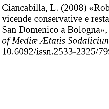
Ciancabilla, L. (2008) «Ro
vicende conservative e rest
San Domenico a Bologna»
of Mediæ Ætatis Sodaliciu
10.6092/issn.2533-2325/79