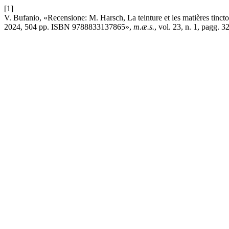
[1]
V. Bufanio, «Recensione: M. Harsch, La teinture et les matières tinct
2024, 504 pp. ISBN 9788833137865»,
m.æ.s.
, vol. 23, n. 1, pagg. 