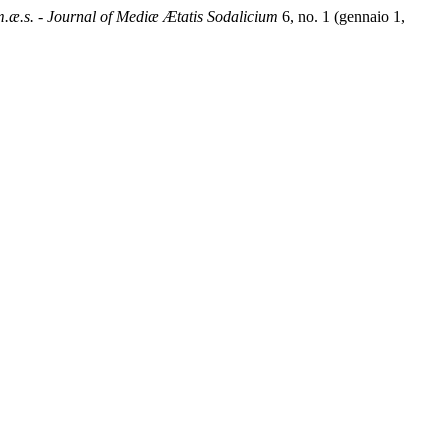
m.æ.s. - Journal of Mediæ Ætatis Sodalicium
6, no. 1 (gennaio 1,