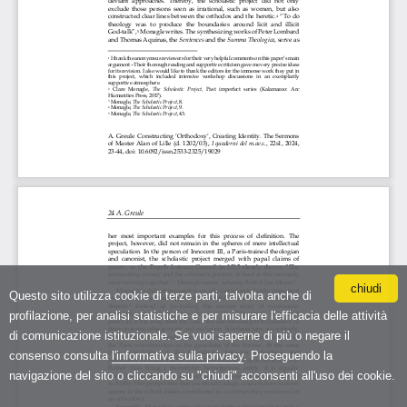
chiudi
Questo sito utilizza cookie di terze parti, talvolta anche di
profilazione, per analisi statistiche e per misurare l'efficacia delle attività
di comunicazione istituzionale. Se vuoi saperne di più o negare il
consenso consulta
l'informativa sulla privacy
. Proseguendo la
navigazione del sito o cliccando su "chiudi" acconsenti all'uso dei cookie.