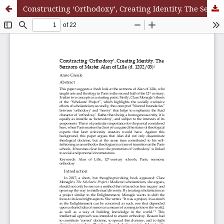
Constructing ‘Orthodoxy’, Creating Identity. The Sermons of Master Alan of Lille (d. 1202/03)