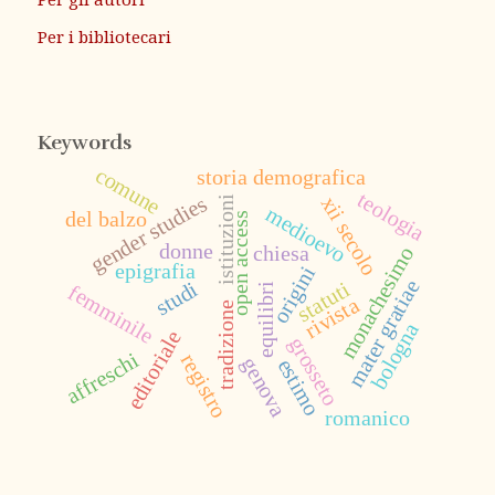
Per i bibliotecari
Keywords
comune
storia demografica
teologia
gender studies
xii secolo
istituzioni
medioevo
del balzo
open access
donne
chiesa
monachesimo
epigrafia
origini
mater gratiae
statuti
studi
femminile
equilibri
rivista
tradizione
bologna
editoriale
grosseto
affreschi
registro
genova
estimo
romanico