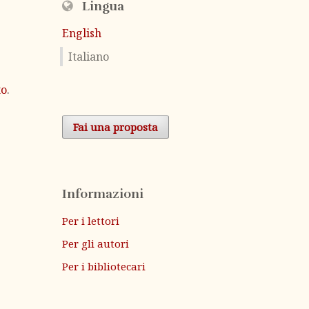
Lingua
English
Italiano
to
.
Fai una proposta
Informazioni
Per i lettori
Per gli autori
Per i bibliotecari