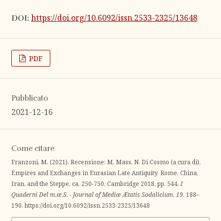
https://doi.org/10.6092/issn.2533-2325/13648
DOI:
PDF
Pubblicato
2021-12-16
Come citare
Franzoni, M. (2021). Recensione: M. Mass, N. Di Cosmo (a cura di),
Empires and Exchanges in Eurasian Late Antiquity. Rome, China,
Iran, and the Steppe, ca. 250-750, Cambridge 2018, pp. 544.
I
Quaderni Del m.æ.S. - Journal of Mediæ Ætatis Sodalicium
,
19
, 188–
190. https://doi.org/10.6092/issn.2533-2325/13648