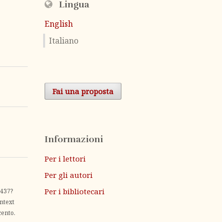
Lingua
English
Italiano
Fai una proposta
Informazioni
Per i lettori
Per gli autori
Per i bibliotecari
1437?
ntext
cento.