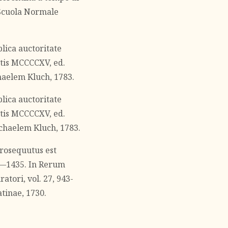
: Scuola Normale
lica auctoritate
utis MCCCCXV, ed.
chaelem Kluch, 1783.
lica auctoritate
utis MCCCCXV, ed.
ichaelem Kluch, 1783.
prosequutus est
0—1435. In Rerum
atori, vol. 27, 943-
tinae, 1730.