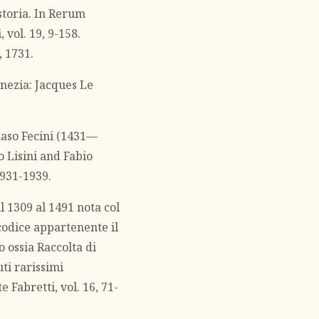
toria. In Rerum
 vol. 19, 9-158.
, 1731.
enezia: Jacques Le
aso Fecini (1431—
o Lisini and Fabio
1931-1939.
l 1309 al 1491 nota col
codice appartenente il
o ossia Raccolta di
ti rarissimi
e Fabretti, vol. 16, 71-