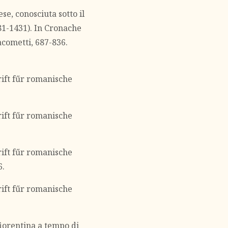
e, conosciuta sotto il
1-1431). In Cronache
acometti, 687-836.
hrift fűr romanische
hrift fűr romanische
hrift fűr romanische
6.
hrift fűr romanische
fiorentina a tempo di