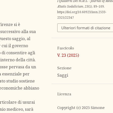
I Quaderni Del m.æ.S. - Journal of Med
Ætatis Sodalicium
,
23
(1), 89–109.
https://doi.org/10.60923/issn.2533-
2325/22347
irenze si è
Ulteriori formati di citazione
successivo alla sua
Questo saggio, al
 cui il governo
Fascicolo
di consentire agli
V. 23 (2025)
interno della città.
osse pervasa da un
Sezione
a essenziale per
Saggi
sto studio sostiene
ni economiche abbiano
Licenza
rticolare di usurai
Copyright (c) 2025 Simone
nio mediceo, sarà