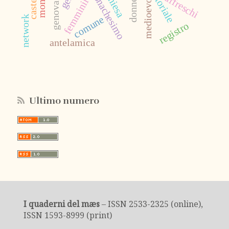
editoriale
monachesimo
chiesa
affreschi
femminile
donne
medioevo
genova
network
comune
registro
antelamica
Ultimo numero
I quaderni del mæs
– ISSN 2533-2325 (online),
ISSN 1593-8999 (print)