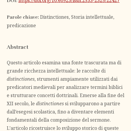
https://doi.org/10.60923/issn.2533-2325/22427
DOI:
Distinctiones, Storia intellettuale,
Parole chiave:
predicazione
Abstract
Questo articolo esamina una fonte trascurata ma di
grande ricchezza intellettuale: le raccolte di
distinctiones
, strumenti ampiamente utilizzati dai
predicatori medievali per analizzare termini biblici
e strutturare concetti dottrinali. Emerse alla fine del
XII secolo, le
distinctiones
si svilupparono a partire
dall’esegesi scolastica, fino a diventare elementi
fondamentali della composizione del sermone.
L’articolo ricostruisce lo sviluppo storico di queste