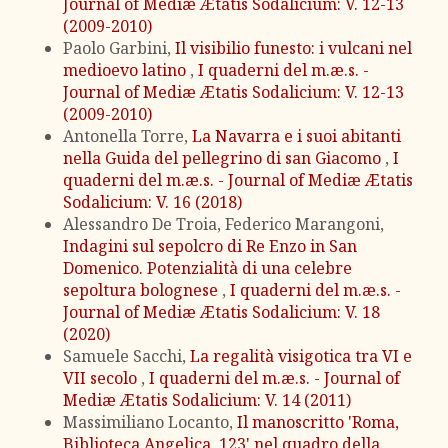
Journal of Mediæ Ætatis Sodalicium: V. 12-13
(2009-2010)
Paolo Garbini,
Il visibilio funesto: i vulcani nel
medioevo latino
,
I quaderni del m.æ.s. -
Journal of Mediæ Ætatis Sodalicium: V. 12-13
(2009-2010)
Antonella Torre,
La Navarra e i suoi abitanti
nella Guida del pellegrino di san Giacomo
,
I
quaderni del m.æ.s. - Journal of Mediæ Ætatis
Sodalicium: V. 16 (2018)
Alessandro De Troia, Federico Marangoni,
Indagini sul sepolcro di Re Enzo in San
Domenico. Potenzialità di una celebre
sepoltura bolognese
,
I quaderni del m.æ.s. -
Journal of Mediæ Ætatis Sodalicium: V. 18
(2020)
Samuele Sacchi,
La regalità visigotica tra VI e
VII secolo
,
I quaderni del m.æ.s. - Journal of
Mediæ Ætatis Sodalicium: V. 14 (2011)
Massimiliano Locanto,
Il manoscritto 'Roma,
Biblioteca Angelica, 123' nel quadro della