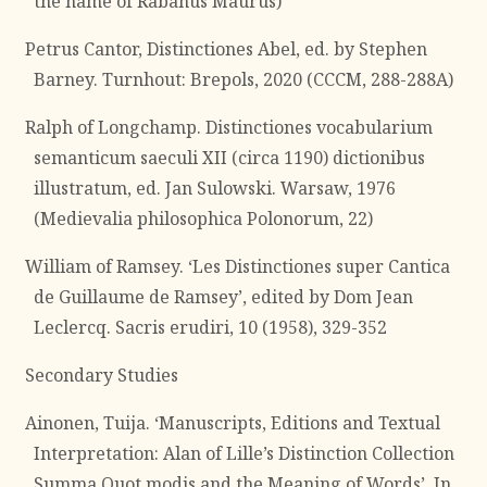
the name of Rabanus Maurus)
Petrus Cantor, Distinctiones Abel, ed. by Stephen
Barney. Turnhout: Brepols, 2020 (CCCM, 288-288A)
Ralph of Longchamp. Distinctiones vocabularium
semanticum saeculi XII (circa 1190) dictionibus
illustratum, ed. Jan Sulowski. Warsaw, 1976
(Medievalia philosophica Polonorum, 22)
William of Ramsey. ‘Les Distinctiones super Cantica
de Guillaume de Ramsey’, edited by Dom Jean
Leclercq. Sacris erudiri, 10 (1958), 329-352
Secondary Studies
Ainonen, Tuija. ‘Manuscripts, Editions and Textual
Interpretation: Alan of Lille’s Distinction Collection
Summa Quot modis and the Meaning of Words’. In