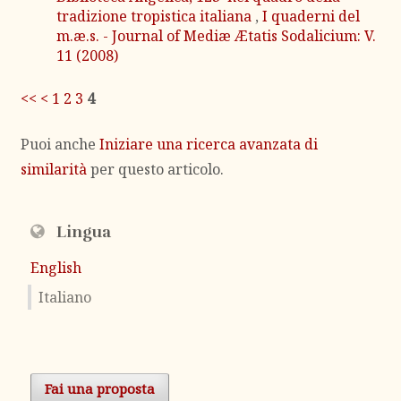
tradizione tropistica italiana
,
I quaderni del
m.æ.s. - Journal of Mediæ Ætatis Sodalicium: V.
11 (2008)
<<
<
1
2
3
4
Puoi anche
Iniziare una ricerca avanzata di
similarità
per questo articolo.
Lingua
English
Italiano
Fai una proposta