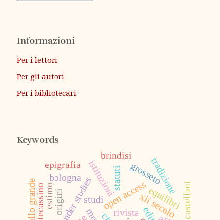
Informazioni
Per i lettori
Per gli autori
Per i bibliotecari
Keywords
brindisi
tradizione
istituzioni
epigrafia
grosseto
statuti
bologna
gender studies
castello grande
open access
castellani
estimo
montecassino
equilibri
origini
xii secolo
studi
rivista