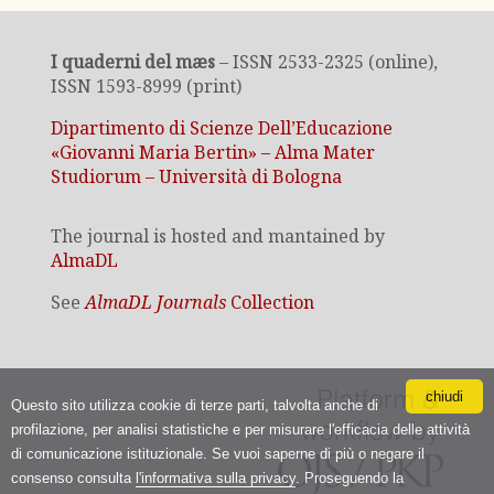
I quaderni del mæs
– ISSN 2533-2325 (online),
ISSN 1593-8999 (print)
Dipartimento di Scienze Dell’Educazione
«Giovanni Maria Bertin» – Alma Mater
Studiorum – Università di Bologna
The journal is hosted and mantained by
AlmaDL
See
AlmaDL Journals
Collection
chiudi
Questo sito utilizza cookie di terze parti, talvolta anche di
profilazione, per analisi statistiche e per misurare l'efficacia delle attività
di comunicazione istituzionale. Se vuoi saperne di più o negare il
consenso consulta
l'informativa sulla privacy
. Proseguendo la