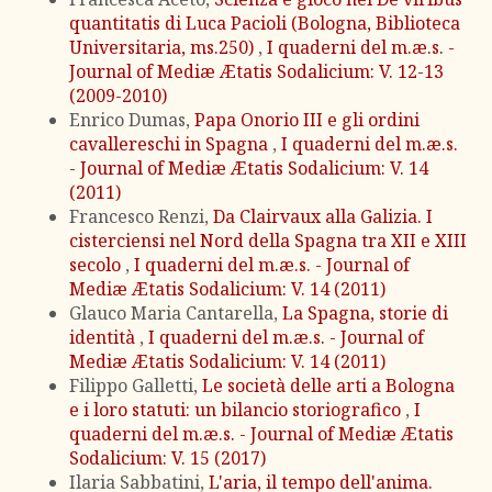
quantitatis di Luca Pacioli (Bologna, Biblioteca
Universitaria, ms.250)
,
I quaderni del m.æ.s. -
Journal of Mediæ Ætatis Sodalicium: V. 12-13
(2009-2010)
Enrico Dumas,
Papa Onorio III e gli ordini
cavallereschi in Spagna
,
I quaderni del m.æ.s.
- Journal of Mediæ Ætatis Sodalicium: V. 14
(2011)
Francesco Renzi,
Da Clairvaux alla Galizia. I
cisterciensi nel Nord della Spagna tra XII e XIII
secolo
,
I quaderni del m.æ.s. - Journal of
Mediæ Ætatis Sodalicium: V. 14 (2011)
Glauco Maria Cantarella,
La Spagna, storie di
identità
,
I quaderni del m.æ.s. - Journal of
Mediæ Ætatis Sodalicium: V. 14 (2011)
Filippo Galletti,
Le società delle arti a Bologna
e i loro statuti: un bilancio storiografico
,
I
quaderni del m.æ.s. - Journal of Mediæ Ætatis
Sodalicium: V. 15 (2017)
Ilaria Sabbatini,
L'aria, il tempo dell'anima.