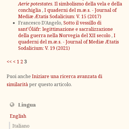
Aerie potestates
. Il simbolismo della vela e della
conchiglia
,
I quaderni del m.æ.s. - Journal of
Mediæ Ætatis Sodalicium: V. 15 (2017)
Francesco D'Angelo,
Sotto il vessillo di
sant'Óláfr: legittimazione e sacralizzazione
della guerra nella Norvegia del XII secolo
,
I
quaderni del m.æ.s. - Journal of Mediæ Ætatis
Sodalicium: V. 19 (2021)
<<
<
1
2
3
Puoi anche
Iniziare una ricerca avanzata di
similarità
per questo articolo.
Lingua
English
Italiano