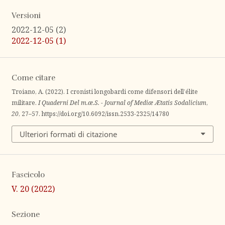
Versioni
2022-12-05 (2)
2022-12-05 (1)
Come citare
Troiano, A. (2022). I cronisti longobardi come difensori dell’élite
militare.
I Quaderni Del m.æ.S. - Journal of Mediæ Ætatis Sodalicium
,
20
, 27–57. https://doi.org/10.6092/issn.2533-2325/14780
Ulteriori formati di citazione
Fascicolo
V. 20 (2022)
Sezione