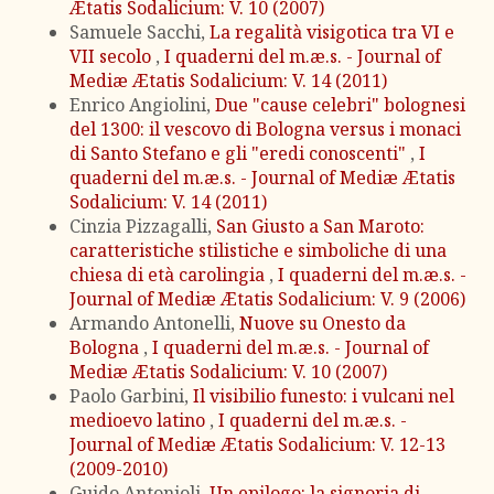
Ætatis Sodalicium: V. 10 (2007)
Samuele Sacchi,
La regalità visigotica tra VI e
VII secolo
,
I quaderni del m.æ.s. - Journal of
Mediæ Ætatis Sodalicium: V. 14 (2011)
Enrico Angiolini,
Due "cause celebri" bolognesi
del 1300: il vescovo di Bologna versus i monaci
di Santo Stefano e gli "eredi conoscenti"
,
I
quaderni del m.æ.s. - Journal of Mediæ Ætatis
Sodalicium: V. 14 (2011)
Cinzia Pizzagalli,
San Giusto a San Maroto:
caratteristiche stilistiche e simboliche di una
chiesa di età carolingia
,
I quaderni del m.æ.s. -
Journal of Mediæ Ætatis Sodalicium: V. 9 (2006)
Armando Antonelli,
Nuove su Onesto da
Bologna
,
I quaderni del m.æ.s. - Journal of
Mediæ Ætatis Sodalicium: V. 10 (2007)
Paolo Garbini,
Il visibilio funesto: i vulcani nel
medioevo latino
,
I quaderni del m.æ.s. -
Journal of Mediæ Ætatis Sodalicium: V. 12-13
(2009-2010)
Guido Antonioli,
Un epilogo: la signoria di