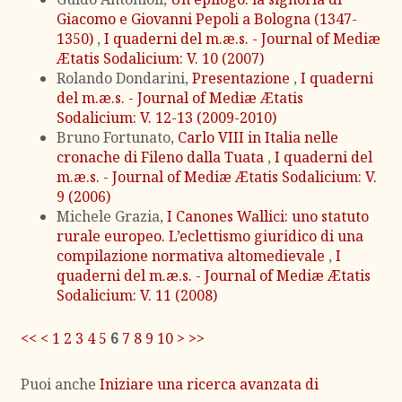
Giacomo e Giovanni Pepoli a Bologna (1347-
1350)
,
I quaderni del m.æ.s. - Journal of Mediæ
Ætatis Sodalicium: V. 10 (2007)
Rolando Dondarini,
Presentazione
,
I quaderni
del m.æ.s. - Journal of Mediæ Ætatis
Sodalicium: V. 12-13 (2009-2010)
Bruno Fortunato,
Carlo VIII in Italia nelle
cronache di Fileno dalla Tuata
,
I quaderni del
m.æ.s. - Journal of Mediæ Ætatis Sodalicium: V.
9 (2006)
Michele Grazia,
I Canones Wallici: uno statuto
rurale europeo. L’eclettismo giuridico di una
compilazione normativa altomedievale
,
I
quaderni del m.æ.s. - Journal of Mediæ Ætatis
Sodalicium: V. 11 (2008)
<<
<
1
2
3
4
5
6
7
8
9
10
>
>>
Puoi anche
Iniziare una ricerca avanzata di