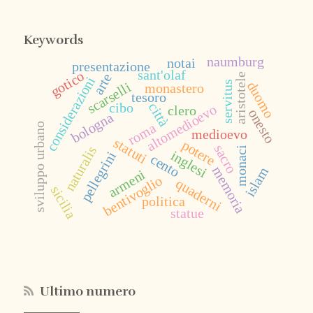
Keywords
naumburg
notai
presentazione
sant'olaf
gotico
arte
aristotele
considerazioni
servitus
duomo
scarselli
monastero
tesoro
città
cibo
altomedioevo
clero
onesto
bologna
roma
sviluppo urbano
medioevo
statuti
potere
sacro
naturalis
monaci
inglesi
pellegrini
cento
memoria
islam
armeni
bentivoglio
quaderni
sicilia
politica
statue
Ultimo numero