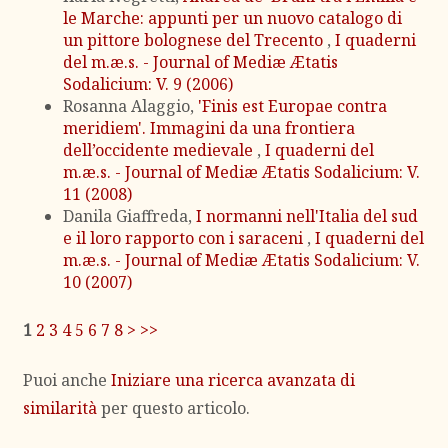
le Marche: appunti per un nuovo catalogo di
un pittore bolognese del Trecento
,
I quaderni
del m.æ.s. - Journal of Mediæ Ætatis
Sodalicium: V. 9 (2006)
Rosanna Alaggio,
'Finis est Europae contra
meridiem'. Immagini da una frontiera
dell’occidente medievale
,
I quaderni del
m.æ.s. - Journal of Mediæ Ætatis Sodalicium: V.
11 (2008)
Danila Giaffreda,
I normanni nell'Italia del sud
e il loro rapporto con i saraceni
,
I quaderni del
m.æ.s. - Journal of Mediæ Ætatis Sodalicium: V.
10 (2007)
1
2
3
4
5
6
7
8
>
>>
Puoi anche
Iniziare una ricerca avanzata di
similarità
per questo articolo.