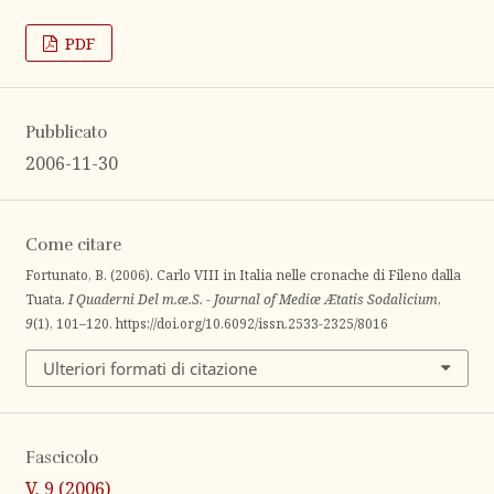
PDF
Pubblicato
2006-11-30
Come citare
Fortunato, B. (2006). Carlo VIII in Italia nelle cronache di Fileno dalla
Tuata.
I Quaderni Del m.æ.S. - Journal of Mediæ Ætatis Sodalicium
,
9
(1), 101–120. https://doi.org/10.6092/issn.2533-2325/8016
Ulteriori formati di citazione
Fascicolo
V. 9 (2006)