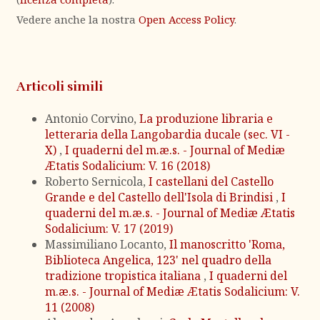
Vedere anche la nostra
Open Access Policy
.
Articoli simili
Antonio Corvino,
La produzione libraria e
letteraria della Langobardia ducale (sec. VI -
X)
,
I quaderni del m.æ.s. - Journal of Mediæ
Ætatis Sodalicium: V. 16 (2018)
Roberto Sernicola,
I castellani del Castello
Grande e del Castello dell'Isola di Brindisi
,
I
quaderni del m.æ.s. - Journal of Mediæ Ætatis
Sodalicium: V. 17 (2019)
Massimiliano Locanto,
Il manoscritto 'Roma,
Biblioteca Angelica, 123' nel quadro della
tradizione tropistica italiana
,
I quaderni del
m.æ.s. - Journal of Mediæ Ætatis Sodalicium: V.
11 (2008)