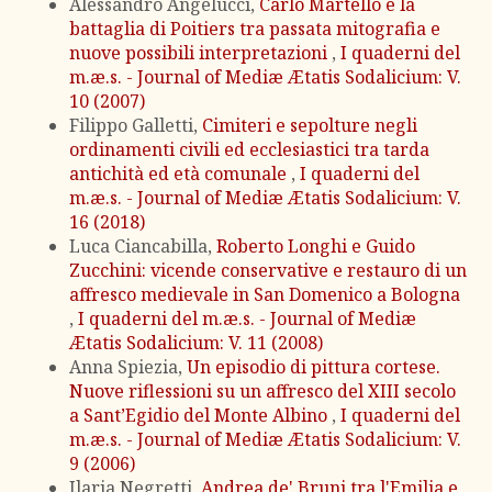
Alessandro Angelucci,
Carlo Martello e la
battaglia di Poitiers tra passata mitografia e
nuove possibili interpretazioni
,
I quaderni del
m.æ.s. - Journal of Mediæ Ætatis Sodalicium: V.
10 (2007)
Filippo Galletti,
Cimiteri e sepolture negli
ordinamenti civili ed ecclesiastici tra tarda
antichità ed età comunale
,
I quaderni del
m.æ.s. - Journal of Mediæ Ætatis Sodalicium: V.
16 (2018)
Luca Ciancabilla,
Roberto Longhi e Guido
Zucchini: vicende conservative e restauro di un
affresco medievale in San Domenico a Bologna
,
I quaderni del m.æ.s. - Journal of Mediæ
Ætatis Sodalicium: V. 11 (2008)
Anna Spiezia,
Un episodio di pittura cortese.
Nuove riflessioni su un affresco del XIII secolo
a Sant’Egidio del Monte Albino
,
I quaderni del
m.æ.s. - Journal of Mediæ Ætatis Sodalicium: V.
9 (2006)
Ilaria Negretti,
Andrea de' Bruni tra l'Emilia e