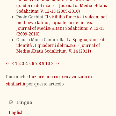
quaderni del m.æ.s. - Journal of Mediæ Ætatis
Sodalicium: V. 12-13 (2009-2010)
Paolo Garbini,
Il visibilio funesto: i vulcani nel
medioevo latino
,
I quaderni del m.æ.s. -
Journal of Mediæ Ætatis Sodalicium: V. 12-13
(2009-2010)
Glauco Maria Cantarella,
La Spagna, storie di
identità
,
I quaderni del m.æ.s. - Journal of
Mediæ Ætatis Sodalicium: V. 14 (2011)
<<
<
1
2
3
4
5
6
7
8
9
10
>
>>
Puoi anche
Iniziare una ricerca avanzata di
similarità
per questo articolo.
Lingua
English