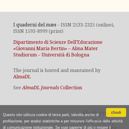
I quaderni del mæs
– ISSN 2533-2325 (online),
ISSN 1593-8999 (print)
Dipartimento di Scienze Dell’Educazione
«Giovanni Maria Bertin» – Alma Mater
Studiorum – Università di Bologna
The journal is hosted and mantained by
AlmaDL
See
AlmaDL Journals
Collection
chiudi
Questo sito utilizza cookie di terze parti, talvolta anche di
profilazione, per analisi statistiche e per misurare l'efficacia delle attività
di comunicazione istituzionale. Se vuoi saperne di più o negare il