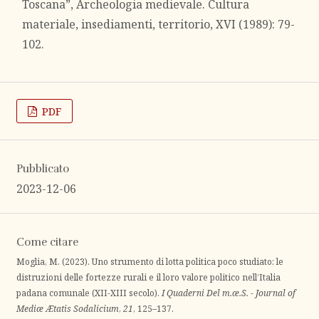
Toscana”, Archeologia medievale. Cultura
materiale, insediamenti, territorio, XVI (1989): 79-
102.
PDF
Pubblicato
2023-12-06
Come citare
Moglia, M. (2023). Uno strumento di lotta politica poco studiato: le
distruzioni delle fortezze rurali e il loro valore politico nell’Italia
padana comunale (XII-XIII secolo).
I Quaderni Del m.æ.S. - Journal of
Mediæ Ætatis Sodalicium
,
21
, 125–137.