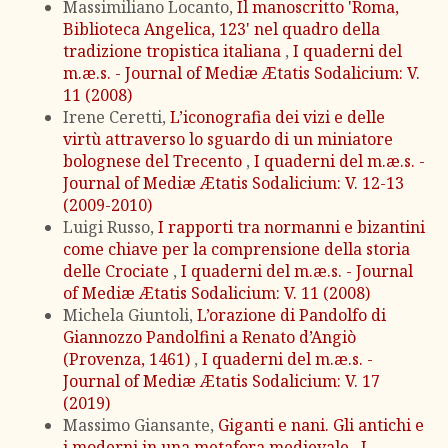
Massimiliano Locanto,
Il manoscritto 'Roma,
Biblioteca Angelica, 123' nel quadro della
tradizione tropistica italiana
,
I quaderni del
m.æ.s. - Journal of Mediæ Ætatis Sodalicium: V.
11 (2008)
Irene Ceretti,
L’iconografia dei vizi e delle
virtù attraverso lo sguardo di un miniatore
bolognese del Trecento
,
I quaderni del m.æ.s. -
Journal of Mediæ Ætatis Sodalicium: V. 12-13
(2009-2010)
Luigi Russo,
I rapporti tra normanni e bizantini
come chiave per la comprensione della storia
delle Crociate
,
I quaderni del m.æ.s. - Journal
of Mediæ Ætatis Sodalicium: V. 11 (2008)
Michela Giuntoli,
L’orazione di Pandolfo di
Giannozzo Pandolfini a Renato d’Angiò
(Provenza, 1461)
,
I quaderni del m.æ.s. -
Journal of Mediæ Ætatis Sodalicium: V. 17
(2019)
Massimo Giansante,
Giganti e nani. Gli antichi e
i moderni in una metafora medievale
,
I