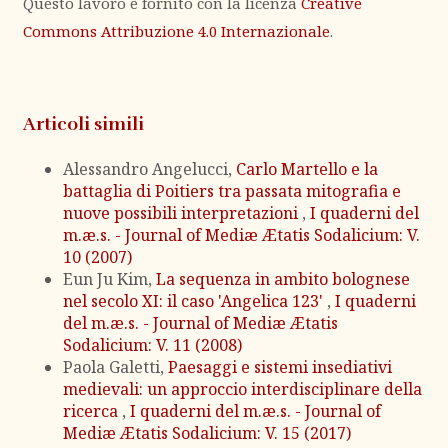
Questo lavoro è fornito con la licenza
Creative
Commons Attribuzione 4.0 Internazionale
.
Articoli simili
Alessandro Angelucci,
Carlo Martello e la
battaglia di Poitiers tra passata mitografia e
nuove possibili interpretazioni
,
I quaderni del
m.æ.s. - Journal of Mediæ Ætatis Sodalicium: V.
10 (2007)
Eun Ju Kim,
La sequenza in ambito bolognese
nel secolo XI: il caso 'Angelica 123'
,
I quaderni
del m.æ.s. - Journal of Mediæ Ætatis
Sodalicium: V. 11 (2008)
Paola Galetti,
Paesaggi e sistemi insediativi
medievali: un approccio interdisciplinare della
ricerca
,
I quaderni del m.æ.s. - Journal of
Mediæ Ætatis Sodalicium: V. 15 (2017)