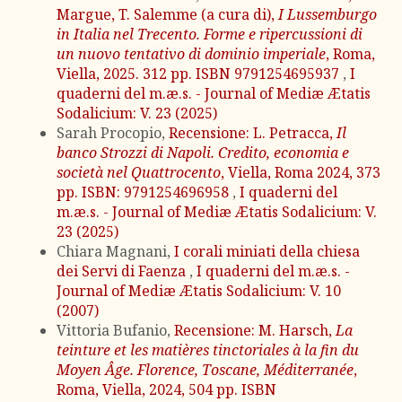
Margue, T. Salemme (a cura di),
I Lussemburgo
in Italia nel Trecento. Forme e ripercussioni di
un nuovo tentativo di dominio imperiale
, Roma,
Viella, 2025. 312 pp. ISBN 9791254695937
,
I
quaderni del m.æ.s. - Journal of Mediæ Ætatis
Sodalicium: V. 23 (2025)
Sarah Procopio,
Recensione: L. Petracca,
Il
banco Strozzi di Napoli. Credito, economia e
società nel Quattrocento
, Viella, Roma 2024, 373
pp. ISBN: 9791254696958
,
I quaderni del
m.æ.s. - Journal of Mediæ Ætatis Sodalicium: V.
23 (2025)
Chiara Magnani,
I corali miniati della chiesa
dei Servi di Faenza
,
I quaderni del m.æ.s. -
Journal of Mediæ Ætatis Sodalicium: V. 10
(2007)
Vittoria Bufanio,
Recensione: M. Harsch,
La
teinture et les matières tinctoriales à la fin du
Moyen Âge. Florence, Toscane, Méditerranée
,
Roma, Viella, 2024, 504 pp. ISBN