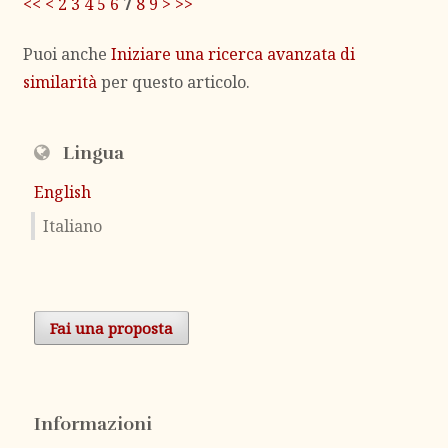
<<
<
2
3
4
5
6
7
8
9
>
>>
Puoi anche
Iniziare una ricerca avanzata di
similarità
per questo articolo.
Lingua
English
Italiano
Fai una proposta
Informazioni