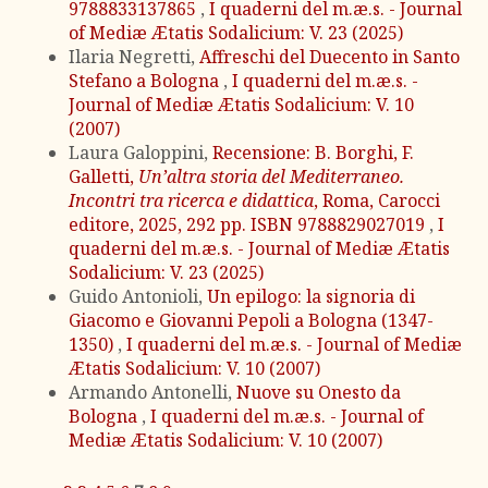
9788833137865
,
I quaderni del m.æ.s. - Journal
of Mediæ Ætatis Sodalicium: V. 23 (2025)
Ilaria Negretti,
Affreschi del Duecento in Santo
Stefano a Bologna
,
I quaderni del m.æ.s. -
Journal of Mediæ Ætatis Sodalicium: V. 10
(2007)
Laura Galoppini,
Recensione: B. Borghi, F.
Galletti,
Un’altra storia del Mediterraneo.
Incontri tra ricerca e didattica
, Roma, Carocci
editore, 2025, 292 pp. ISBN 9788829027019
,
I
quaderni del m.æ.s. - Journal of Mediæ Ætatis
Sodalicium: V. 23 (2025)
Guido Antonioli,
Un epilogo: la signoria di
Giacomo e Giovanni Pepoli a Bologna (1347-
1350)
,
I quaderni del m.æ.s. - Journal of Mediæ
Ætatis Sodalicium: V. 10 (2007)
Armando Antonelli,
Nuove su Onesto da
Bologna
,
I quaderni del m.æ.s. - Journal of
Mediæ Ætatis Sodalicium: V. 10 (2007)