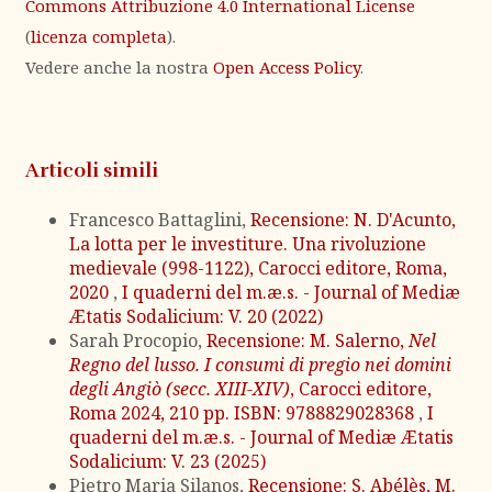
Commons Attribuzione 4.0 International License
(
licenza completa
).
Vedere anche la nostra
Open Access Policy
.
Articoli simili
Francesco Battaglini,
Recensione: N. D'Acunto,
La lotta per le investiture. Una rivoluzione
medievale (998-1122), Carocci editore, Roma,
2020
,
I quaderni del m.æ.s. - Journal of Mediæ
Ætatis Sodalicium: V. 20 (2022)
Sarah Procopio,
Recensione: M. Salerno,
Nel
Regno del lusso. I consumi di pregio nei domini
degli Angiò (secc. XIII-XIV)
, Carocci editore,
Roma 2024, 210 pp. ISBN: 9788829028368
,
I
quaderni del m.æ.s. - Journal of Mediæ Ætatis
Sodalicium: V. 23 (2025)
Pietro Maria Silanos,
Recensione: S. Abélès, M.