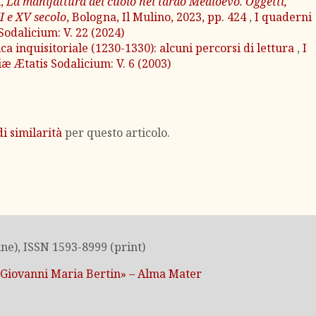
i,
La manifattura del cuoio nel tardo Medioevo. Oggetti,
II e XV secolo
, Bologna, Il Mulino, 2023, pp. 424
,
I quaderni
Sodalicium: V. 22 (2024)
ca inquisitoriale (1230-1330): alcuni percorsi di lettura
,
I
æ Ætatis Sodalicium: V. 6 (2003)
i similarità
per questo articolo.
ne), ISSN 1593-8999 (print)
«Giovanni Maria Bertin» – Alma Mater