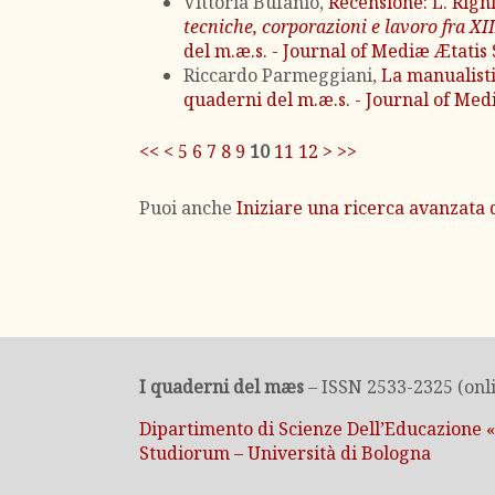
Vittoria Bufanio,
Recensione: L. Righ
tecniche, corporazioni e lavoro fra XI
del m.æ.s. - Journal of Mediæ Ætatis 
Riccardo Parmeggiani,
La manualisti
quaderni del m.æ.s. - Journal of Medi
<<
<
5
6
7
8
9
10
11
12
>
>>
Puoi anche
Iniziare una ricerca avanzata d
I quaderni del mæs
– ISSN 2533-2325 (onli
Dipartimento di Scienze Dell’Educazione 
Studiorum – Università di Bologna