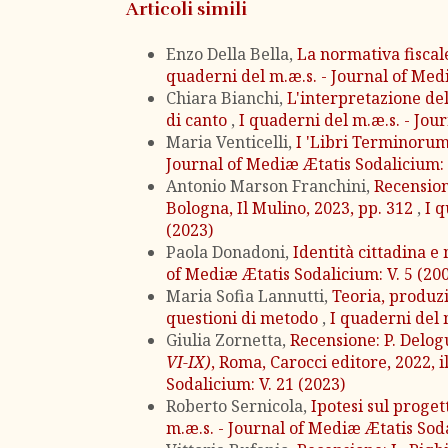
Articoli simili
Enzo Della Bella,
La normativa fiscale
quaderni del m.æ.s. - Journal of Medi
Chiara Bianchi,
L'interpretazione del
di canto
,
I quaderni del m.æ.s. - Jou
Maria Venticelli,
I 'Libri Terminorum
Journal of Mediæ Ætatis Sodalicium: 
Antonio Marson Franchini,
Recension
Bologna, Il Mulino, 2023, pp. 312
,
I q
(2023)
Paola Donadoni,
Identità cittadina e
of Mediæ Ætatis Sodalicium: V. 5 (20
Maria Sofia Lannutti,
Teoria, produz
questioni di metodo
,
I quaderni del 
Giulia Zornetta,
Recensione: P. Delog
VI-IX)
, Roma, Carocci editore, 2022, il
Sodalicium: V. 21 (2023)
Roberto Sernicola,
Ipotesi sul proge
m.æ.s. - Journal of Mediæ Ætatis Soda