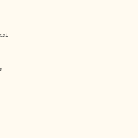
oni.
na