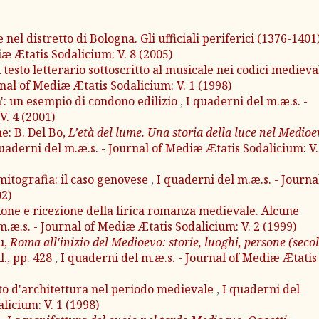
 nel distretto di Bologna. Gli ufficiali periferici (1376-1401
æ Ætatis Sodalicium: V. 8 (2005)
 testo letterario sottoscritto al musicale nei codici medieva
rnal of Mediæ Ætatis Sodalicium: V. 1 (1998)
': un esempio di condono edilizio
,
I quaderni del m.æ.s. -
V. 4 (2001)
e: B. Del Bo,
L’età del lume. Una storia della luce nel Medio
uaderni del m.æ.s. - Journal of Mediæ Ætatis Sodalicium: V.
 mitografia: il caso genovese
,
I quaderni del m.æ.s. - Journa
02)
ione e ricezione della lirica romanza medievale. Alcune
m.æ.s. - Journal of Mediæ Ætatis Sodalicium: V. 2 (1999)
u,
Roma all'inizio del Medioevo: storie, luoghi, persone (secol
l., pp. 428
,
I quaderni del m.æ.s. - Journal of Mediæ Ætatis
tto d'architettura nel periodo medievale
,
I quaderni del
licium: V. 1 (1998)