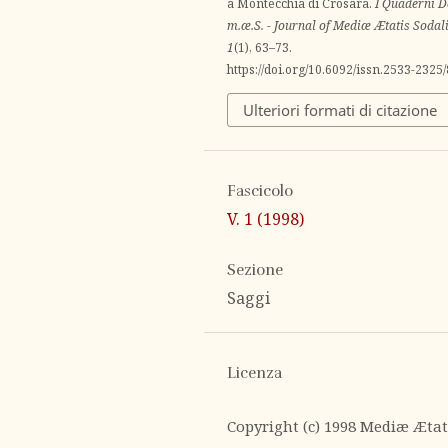
a Montecchia di Crosara.
I Quaderni D
m.æ.S. - Journal of Mediæ Ætatis Sodal
1
(1), 63–73.
https://doi.org/10.6092/issn.2533-2325
Ulteriori formati di citazione
Fascicolo
V. 1 (1998)
Sezione
Saggi
Licenza
Copyright (c) 1998 Mediæ Ætat