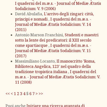
I quaderni del m.æ.s. - Journal of Mediæ Ætatis
Sodalicium: V. 9 (2006)
David Abulafia,
L'arrivo degli zingari: città,
principi e nomadi
,
I quaderni del m.æ.s. -
Journal of Mediæ Ætatis Sodalicium: V. 14
(2011)
Antonio Marson Franchini,
Studenti e maestri
sotto la lente dei predicatori: il XIII secolo
come spartiacque
,
I quaderni del m.æ.s. -
Journal of Mediæ Ætatis Sodalicium: V. 15
(2017)
Massimiliano Locanto,
Il manoscritto 'Roma,
Biblioteca Angelica, 123' nel quadro della
tradizione tropistica italiana
,
I quaderni del
m.æ.s. - Journal of Mediæ Ætatis Sodalicium: V.
11 (2008)
<<
<
1
2
3
4
5
6
7
>
>>
Puoi anche
Iniziare una ricerca avanzata di