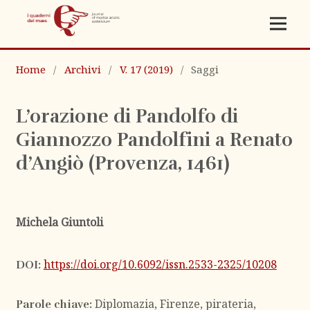
Home
/
Archivi
/
V. 17 (2019)
/
Saggi
L’orazione di Pandolfo di
Giannozzo Pandolfini a Renato
d’Angiò (Provenza, 1461)
Michela Giuntoli
https://doi.org/10.6092/issn.2533-2325/10208
DOI:
Diplomazia, Firenze, pirateria,
Parole chiave: