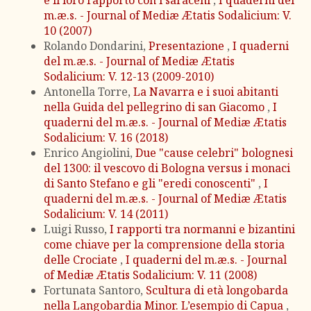
e il loro rapporto con i saraceni
,
I quaderni del
m.æ.s. - Journal of Mediæ Ætatis Sodalicium: V.
10 (2007)
Rolando Dondarini,
Presentazione
,
I quaderni
del m.æ.s. - Journal of Mediæ Ætatis
Sodalicium: V. 12-13 (2009-2010)
Antonella Torre,
La Navarra e i suoi abitanti
nella Guida del pellegrino di san Giacomo
,
I
quaderni del m.æ.s. - Journal of Mediæ Ætatis
Sodalicium: V. 16 (2018)
Enrico Angiolini,
Due "cause celebri" bolognesi
del 1300: il vescovo di Bologna versus i monaci
di Santo Stefano e gli "eredi conoscenti"
,
I
quaderni del m.æ.s. - Journal of Mediæ Ætatis
Sodalicium: V. 14 (2011)
Luigi Russo,
I rapporti tra normanni e bizantini
come chiave per la comprensione della storia
delle Crociate
,
I quaderni del m.æ.s. - Journal
of Mediæ Ætatis Sodalicium: V. 11 (2008)
Fortunata Santoro,
Scultura di età longobarda
nella Langobardia Minor. L’esempio di Capua
,