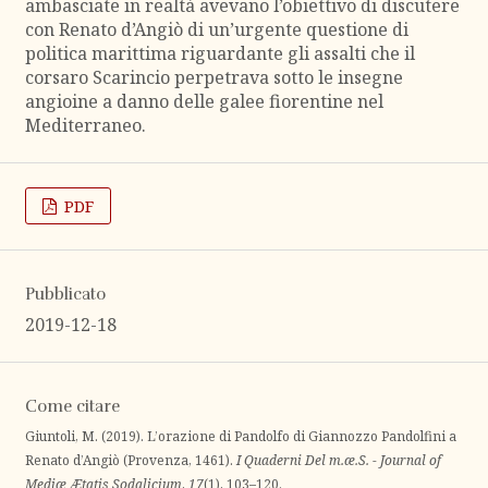
ambasciate in realtà avevano l’obiettivo di discutere
con Renato d’Angiò di un’urgente questione di
politica marittima riguardante gli assalti che il
corsaro Scarincio perpetrava sotto le insegne
angioine a danno delle galee fiorentine nel
Mediterraneo.
PDF
Pubblicato
2019-12-18
Come citare
Giuntoli, M. (2019). L’orazione di Pandolfo di Giannozzo Pandolfini a
Renato d’Angiò (Provenza, 1461).
I Quaderni Del m.æ.S. - Journal of
Mediæ Ætatis Sodalicium
,
17
(1), 103–120.