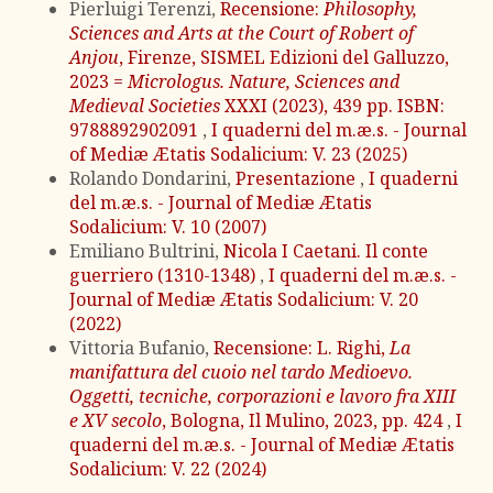
Pierluigi Terenzi,
Recensione:
Philosophy,
Sciences and Arts at the Court of Robert of
Anjou
, Firenze, SISMEL Edizioni del Galluzzo,
2023 =
Micrologus. Nature, Sciences and
Medieval Societies
XXXI (2023), 439 pp. ISBN:
9788892902091
,
I quaderni del m.æ.s. - Journal
of Mediæ Ætatis Sodalicium: V. 23 (2025)
Rolando Dondarini,
Presentazione
,
I quaderni
del m.æ.s. - Journal of Mediæ Ætatis
Sodalicium: V. 10 (2007)
Emiliano Bultrini,
Nicola I Caetani. Il conte
guerriero (1310-1348)
,
I quaderni del m.æ.s. -
Journal of Mediæ Ætatis Sodalicium: V. 20
(2022)
Vittoria Bufanio,
Recensione: L. Righi,
La
manifattura del cuoio nel tardo Medioevo.
Oggetti, tecniche, corporazioni e lavoro fra XIII
e XV secolo
, Bologna, Il Mulino, 2023, pp. 424
,
I
quaderni del m.æ.s. - Journal of Mediæ Ætatis
Sodalicium: V. 22 (2024)