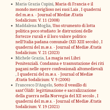
Maria Grazia Cupini,
Maria di Francia e il
mondo meraviglioso nei suoi Lais
,
I quaderni
del m.æ.s. - Journal of Mediæ Ætatis
Sodalicium: V. 11 (2008)
Maddalena Moglia,
Uno strumento di lotta
politica poco studiato: le distruzioni delle
fortezze rurali e il loro valore politico
nell’Italia padana comunale (XII-XIII secolo)
,
I
quaderni del m.æ.s. - Journal of Mediæ Ætatis
Sodalicium: V. 21 (2023)
Michele Grazia,
La magia nei Libri
Penitenziali. Condanna e trasmutazione dei riti
pagani nelle opere confessionali altomedievali
,
I quaderni del m.æ.s. - Journal of Mediæ
Ætatis Sodalicium: V. 9 (2006)
Francesco D'Angelo,
Sotto il vessillo di
sant'Óláfr: legittimazione e sacralizzazione
della guerra nella Norvegia del XII secolo
,
I
quaderni del m.æ.s. - Journal of Mediæ Ætatis
Sodalicium: V. 19 (2021)