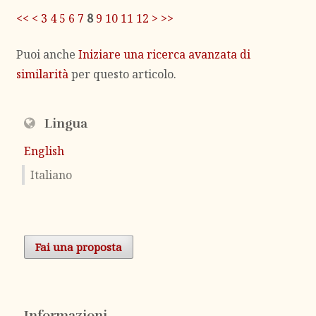
<<
<
3
4
5
6
7
8
9
10
11
12
>
>>
Puoi anche
Iniziare una ricerca avanzata di
similarità
per questo articolo.
Lingua
English
Italiano
Fai una proposta
Informazioni