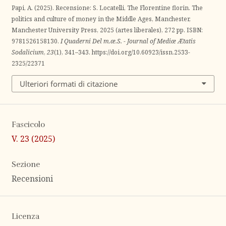
Papi, A. (2025). Recensione: S. Locatelli, The Florentine florin. The
politics and culture of money in the Middle Ages, Manchester,
Manchester University Press, 2025 (artes liberales), 272 pp. ISBN:
9781526158130.
I Quaderni Del m.æ.S. - Journal of Mediæ Ætatis
Sodalicium
,
23
(1), 341–343. https://doi.org/10.60923/issn.2533-
2325/22371
Ulteriori formati di citazione
Fascicolo
V. 23 (2025)
Sezione
Recensioni
Licenza