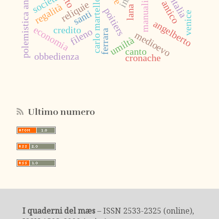
polemistica antiereticale
tardo antico
manualistica
società
re
italia
carlo martello
reliquie
regalità
lana
poitiers
santi
venice
angelberto
economia
credito
fileno
ferrara
medioevo
umiltà
canto
obbedienza
cronache
Ultimo numero
I quaderni del mæs
– ISSN 2533-2325 (online),