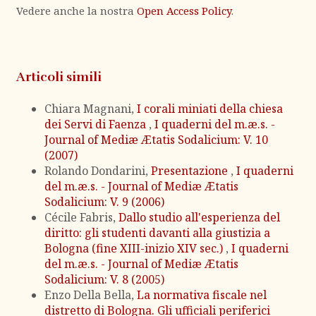
Vedere anche la nostra
Open Access Policy
.
Articoli simili
Chiara Magnani,
I corali miniati della chiesa
dei Servi di Faenza
,
I quaderni del m.æ.s. -
Journal of Mediæ Ætatis Sodalicium: V. 10
(2007)
Rolando Dondarini,
Presentazione
,
I quaderni
del m.æ.s. - Journal of Mediæ Ætatis
Sodalicium: V. 9 (2006)
Cécile Fabris,
Dallo studio all'esperienza del
diritto: gli studenti davanti alla giustizia a
Bologna (fine XIII-inizio XIV sec.)
,
I quaderni
del m.æ.s. - Journal of Mediæ Ætatis
Sodalicium: V. 8 (2005)
Enzo Della Bella,
La normativa fiscale nel
distretto di Bologna. Gli ufficiali periferici