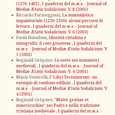
(1376-1401)
,
I quaderni del m.æ.s. - Journal of
Mediæ Ætatis Sodalicium: V. 8 (2005)
Riccardo Parmeggiani,
La manualistica
inquisitoriale (1230-1330): alcuni percorsi di
lettura
,
I quaderni del m.æ.s. - Journal of
Mediæ Ætatis Sodalicium: V. 6 (2003)
Paola Donadoni,
Identità cittadina e
mitografia: il caso genovese
,
I quaderni del
m.æ.s. - Journal of Mediæ Ætatis Sodalicium: V.
5 (2002)
Reginald Grégoire,
La notte nei monasteri
medievali
,
I quaderni del m.æ.s. - Journal of
Mediæ Ætatis Sodalicium: V. 4 (2001)
Maria Venticelli,
I 'Libri Terminorum': un
esempio di condono edilizio
,
I quaderni del
m.æ.s. - Journal of Mediæ Ætatis Sodalicium: V.
4 (2001)
Reginald Grégoire,
"Mater gratiae et
misericordiae" nei Padri e nella tradizione
cristiana medievale
,
I quaderni del m.æ.s. -