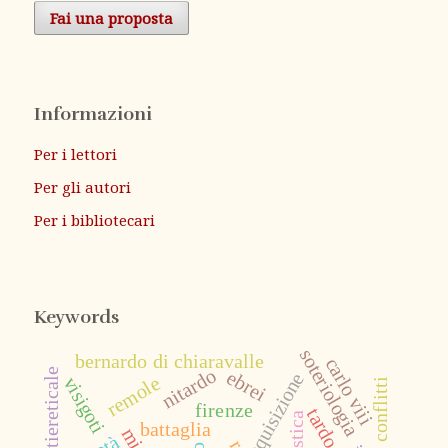
Fai una proposta
Informazioni
Per i lettori
Per gli autori
Per i bibliotecari
Keywords
soteriologia
bernardo di chiaravalle
carlo viii
nitardo
ebrei
inquisizione
remole
visigoti
conflitti
firenze
battaglia
mito