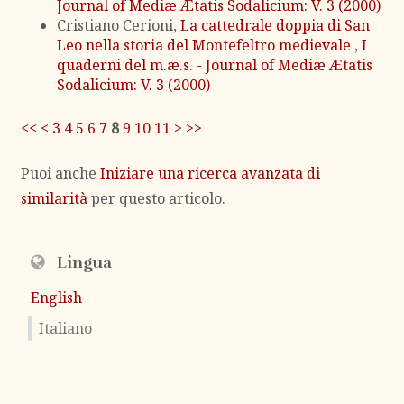
Journal of Mediæ Ætatis Sodalicium: V. 3 (2000)
Cristiano Cerioni,
La cattedrale doppia di San
Leo nella storia del Montefeltro medievale
,
I
quaderni del m.æ.s. - Journal of Mediæ Ætatis
Sodalicium: V. 3 (2000)
<<
<
3
4
5
6
7
8
9
10
11
>
>>
Puoi anche
Iniziare una ricerca avanzata di
similarità
per questo articolo.
Lingua
English
Italiano