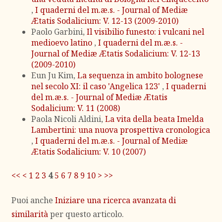
,
I quaderni del m.æ.s. - Journal of Mediæ
Ætatis Sodalicium: V. 12-13 (2009-2010)
Paolo Garbini,
Il visibilio funesto: i vulcani nel
medioevo latino
,
I quaderni del m.æ.s. -
Journal of Mediæ Ætatis Sodalicium: V. 12-13
(2009-2010)
Eun Ju Kim,
La sequenza in ambito bolognese
nel secolo XI: il caso 'Angelica 123'
,
I quaderni
del m.æ.s. - Journal of Mediæ Ætatis
Sodalicium: V. 11 (2008)
Paola Nicoli Aldini,
La vita della beata Imelda
Lambertini: una nuova prospettiva cronologica
,
I quaderni del m.æ.s. - Journal of Mediæ
Ætatis Sodalicium: V. 10 (2007)
<<
<
1
2
3
4
5
6
7
8
9
10
>
>>
Puoi anche
Iniziare una ricerca avanzata di
similarità
per questo articolo.