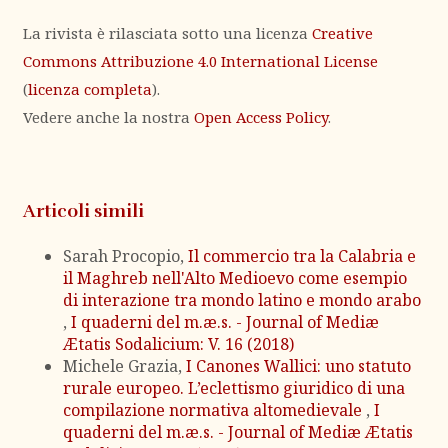
La rivista è rilasciata sotto una licenza
Creative
Commons Attribuzione 4.0 International License
(
licenza completa
).
Vedere anche la nostra
Open Access Policy
.
Articoli simili
Sarah Procopio,
Il commercio tra la Calabria e
il Maghreb nell'Alto Medioevo come esempio
di interazione tra mondo latino e mondo arabo
,
I quaderni del m.æ.s. - Journal of Mediæ
Ætatis Sodalicium: V. 16 (2018)
Michele Grazia,
I Canones Wallici: uno statuto
rurale europeo. L’eclettismo giuridico di una
compilazione normativa altomedievale
,
I
quaderni del m.æ.s. - Journal of Mediæ Ætatis