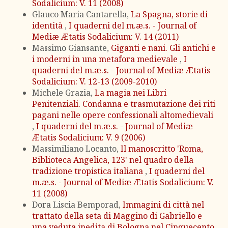
Sodalicium: V. 11 (2008)
Glauco Maria Cantarella,
La Spagna, storie di
identità
,
I quaderni del m.æ.s. - Journal of
Mediæ Ætatis Sodalicium: V. 14 (2011)
Massimo Giansante,
Giganti e nani. Gli antichi e
i moderni in una metafora medievale
,
I
quaderni del m.æ.s. - Journal of Mediæ Ætatis
Sodalicium: V. 12-13 (2009-2010)
Michele Grazia,
La magia nei Libri
Penitenziali. Condanna e trasmutazione dei riti
pagani nelle opere confessionali altomedievali
,
I quaderni del m.æ.s. - Journal of Mediæ
Ætatis Sodalicium: V. 9 (2006)
Massimiliano Locanto,
Il manoscritto 'Roma,
Biblioteca Angelica, 123' nel quadro della
tradizione tropistica italiana
,
I quaderni del
m.æ.s. - Journal of Mediæ Ætatis Sodalicium: V.
11 (2008)
Dora Liscia Bemporad,
Immagini di città nel
trattato della seta di Maggino di Gabriello e
una veduta inedita di Bologna nel Cinquecento