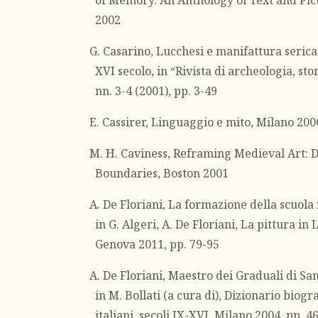
of Memory. An Anthology of Text and Pic
2002
G. Casarino, Lucchesi e manifattura serica
XVI secolo, in “Rivista di archeologia, st
nn. 3-4 (2001), pp. 3-49
E. Cassirer, Linguaggio e mito, Milano 200
M. H. Caviness, Reframing Medieval Art: D
Boundaries, Boston 2001
A. De Floriani, La formazione della scuola
in G. Algeri, A. De Floriani, La pittura in
Genova 2011, pp. 79-95
A. De Floriani, Maestro dei Graduali di San
in M. Bollati (a cura di), Dizionario biogr
italiani, secoli IX-XVI, Milano 2004, pp. 4