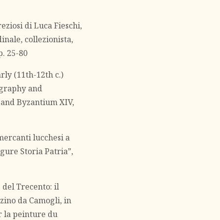
eziosi di Luca Fieschi,
inale, collezionista,
p. 25-80
ly (11th-12th c.)
nography and
s and Byzantium XIV,
 mercanti lucchesi a
igure Storia Patria”,
 del Trecento: il
zino da Camogli, in
 la peinture du