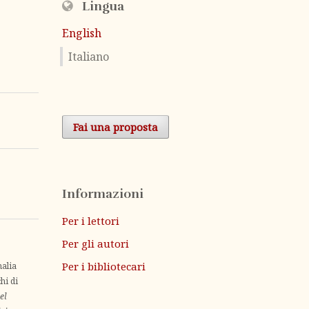
Lingua
English
Italiano
Fai una proposta
Informazioni
Per i lettori
Per gli autori
Per i bibliotecari
nalia
hi di
el