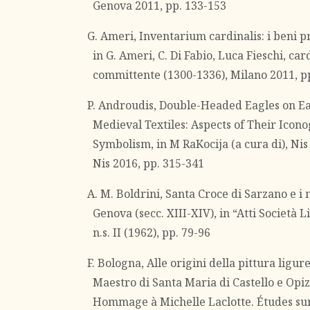
Genova 2011, pp. 133-153
G. Ameri, Inventarium cardinalis: i beni pr
in G. Ameri, C. Di Fabio, Luca Fieschi, card
committente (1300-1336), Milano 2011, p
P. Androudis, Double-Headed Eagles on Ear
Medieval Textiles: Aspects of Their Ico
Symbolism, in M RaKocija (a cura di), Ni
Nis 2016, pp. 315-341
A. M. Boldrini, Santa Croce di Sarzano e i
Genova (secc. XIII-XIV), in “Atti Società L
n.s. II (1962), pp. 79-96
F. Bologna, Alle origini della pittura ligure
Maestro di Santa Maria di Castello e Opiz
Hommage à Michelle Laclotte. Études sur