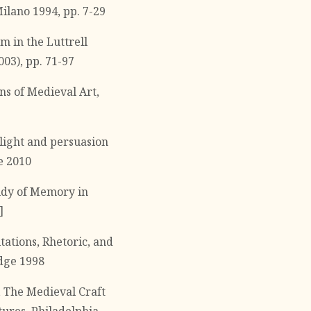
ilano 1994, pp. 7-29
m in the Luttrell
2003), pp. 71-97
ns of Medieval Art,
light and persuasion
e 2010
udy of Memory in
]
tations, Rhetoric, and
dge 1998
), The Medieval Craft