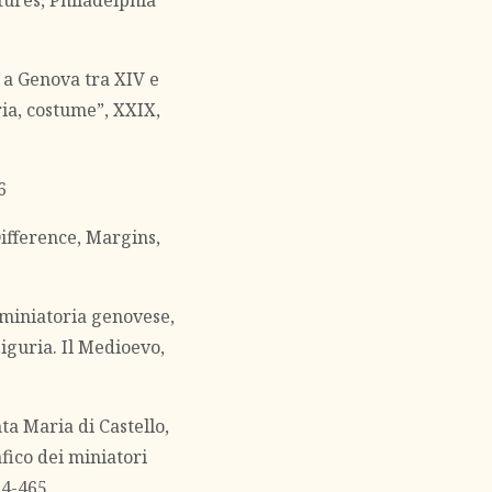
tures, Philadelphia
 a Genova tra XIV e
oria, costume”, XXIX,
6
ifference, Margins,
 miniatoria genovese,
 Liguria. Il Medioevo,
ta Maria di Castello,
afico dei miniatori
64-465