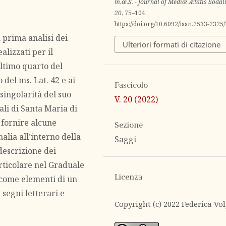
m.æ.S. - Journal of Mediæ Ætatis Sodal
20
, 75–104.
https://doi.org/10.6092/issn.2533-2325
 prima analisi dei
Ulteriori formati di citazione
alizzati per il
ltimo quarto del
 del ms. Lat. 42 e ai
Fascicolo
 singolarità del suo
V. 20 (2022)
ali di Santa Maria di
 fornire alcune
Sezione
nalia all’interno della
Saggi
descrizione dei
articolare nel Graduale
Licenza
i come elementi di un
segni letterari e
Copyright (c) 2022 Federica Vo