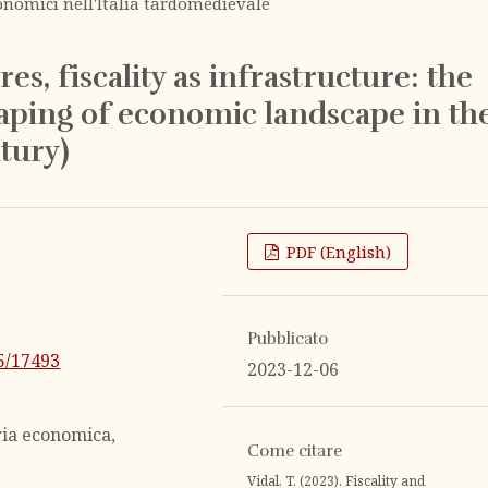
onomici nell'Italia tardomedievale
res, fiscality as infrastructure: the
shaping of economic landscape in th
ntury)
PDF (English)
Pubblicato
25/17493
2023-12-06
ria economica,
Come citare
Vidal, T. (2023). Fiscality and