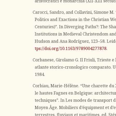
aristocratici e monarchia (XII-XIII secolo
Carocci, Sandro, and Collavini, Simone M. 
Politics and Exactions in the Christian We
Centuries)”. In Diverging Paths?: The Sh
Institutions in Medieval Christendom and
Hudson and Ana Rodríguez, 123–58. Leiden
tps://doi.org/10.1163/9789004277878
.
Corbanese, Girolamo G. Il Friuli, Trieste e 
atlante storico-cronologico comparato. U
1984.
Corbiau, Marie-Hélène. “Une charette du X
le hautes Fagnes en Belgique: architectu
techniques”. In Les modes de transport da
Moyen Âge. Mobiliers d’équipment et d’e
terrestres, fluviaux et maritimes, ed. St