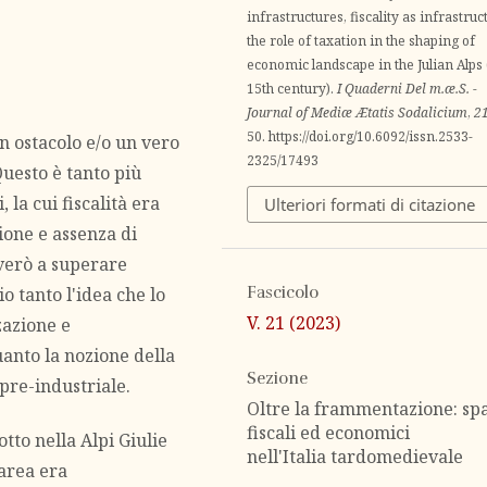
infrastructures, fiscality as infrastruc
the role of taxation in the shaping of
economic landscape in the Julian Alps 
15th century).
I Quaderni Del m.æ.S. -
Journal of Mediæ Ætatis Sodalicium
,
2
50. https://doi.org/10.6092/issn.2533-
n ostacolo e/o un vero
2325/17493
Questo è tanto più
 la cui fiscalità era
Ulteriori formati di citazione
one e assenza di
verò a superare
 tanto l'idea che lo
Fascicolo
V. 21 (2023)
zazione e
uanto la nozione della
Sezione
 pre-industriale.
Oltre la frammentazione: sp
fiscali ed economici
tto nella Alpi Giulie
nell'Italia tardomedievale
area era