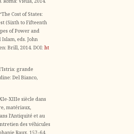
). Roma: Viella, 2014.
“The Cost of States:
st (Sixth to Fifteenth
apes of Power and
 Islam, eds. John
: Brill, 2014. DOI:
ht
l’Istria: grande
dine: Del Bianco,
Ie-XIIIe siècle dans
re, matériaux,
ns l’Antiquité et au
ntretien des véhicules
éphanie Raux, 157–64.