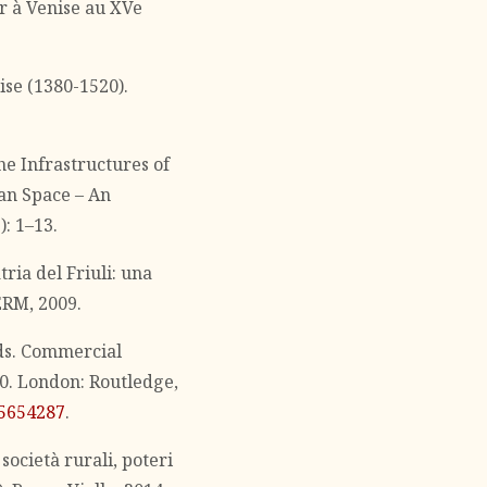
r à Venise au XVe
.
ise (1380-1520).
e Infrastructures of
ban Space – An
): 1–13.
ia del Friuli: una
CERM, 2009.
eds. Commercial
0. London: Routledge,
15654287
.
società rurali, poteri