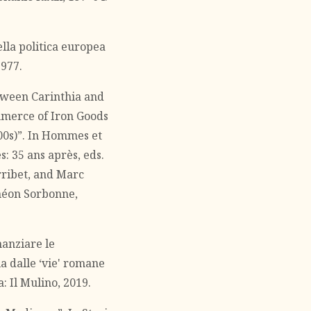
nella politica europea
1977.
tween Carinthia and
merce of Iron Goods
400s)”. In Hommes et
s: 35 ans après, eds.
rribet, and Marc
théon Sorbonne,
nanziare le
ia dalle ‘vie' romane
: Il Mulino, 2019.