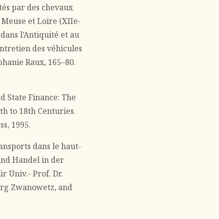
ctés par des chevaux
 Meuse et Loire (XIIe-
dans l’Antiquité et au
ntretien des véhicules
éphanie Raux, 165–80.
d State Finance: The
th to 18th Centuries.
ss, 1995.
ransports dans le haut-
und Handel in der
r Univ.- Prof. Dr.
eorg Zwanowetz, and