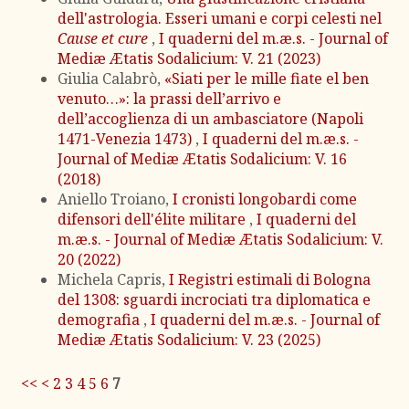
dell'astrologia. Esseri umani e corpi celesti nel
Cause et cure
,
I quaderni del m.æ.s. - Journal of
Mediæ Ætatis Sodalicium: V. 21 (2023)
Giulia Calabrò,
«Siati per le mille fiate el ben
venuto…»: la prassi dell’arrivo e
dell’accoglienza di un ambasciatore (Napoli
1471-Venezia 1473)
,
I quaderni del m.æ.s. -
Journal of Mediæ Ætatis Sodalicium: V. 16
(2018)
Aniello Troiano,
I cronisti longobardi come
difensori dell'élite militare
,
I quaderni del
m.æ.s. - Journal of Mediæ Ætatis Sodalicium: V.
20 (2022)
Michela Capris,
I Registri estimali di Bologna
del 1308: sguardi incrociati tra diplomatica e
demografia
,
I quaderni del m.æ.s. - Journal of
Mediæ Ætatis Sodalicium: V. 23 (2025)
<<
<
2
3
4
5
6
7