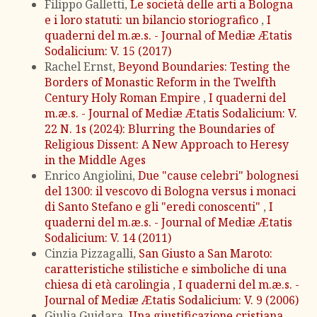
Filippo Galletti,
Le società delle arti a Bologna
e i loro statuti: un bilancio storiografico
,
I
quaderni del m.æ.s. - Journal of Mediæ Ætatis
Sodalicium: V. 15 (2017)
Rachel Ernst,
Beyond Boundaries: Testing the
Borders of Monastic Reform in the Twelfth
Century Holy Roman Empire
,
I quaderni del
m.æ.s. - Journal of Mediæ Ætatis Sodalicium: V.
22 N. 1s (2024): Blurring the Boundaries of
Religious Dissent: A New Approach to Heresy
in the Middle Ages
Enrico Angiolini,
Due "cause celebri" bolognesi
del 1300: il vescovo di Bologna versus i monaci
di Santo Stefano e gli "eredi conoscenti"
,
I
quaderni del m.æ.s. - Journal of Mediæ Ætatis
Sodalicium: V. 14 (2011)
Cinzia Pizzagalli,
San Giusto a San Maroto:
caratteristiche stilistiche e simboliche di una
chiesa di età carolingia
,
I quaderni del m.æ.s. -
Journal of Mediæ Ætatis Sodalicium: V. 9 (2006)
Giulia Guidara,
Una giustificazione cristiana