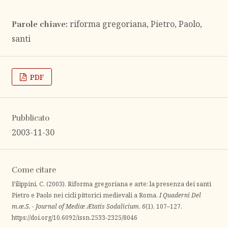
riforma gregoriana, Pietro, Paolo,
Parole chiave:
santi
PDF
Pubblicato
2003-11-30
Come citare
Filippini, C. (2003). Riforma gregoriana e arte: la presenza dei santi
Pietro e Paolo nei cicli pittorici medievali a Roma.
I Quaderni Del
m.æ.S. - Journal of Mediæ Ætatis Sodalicium
,
6
(1), 107–127.
https://doi.org/10.6092/issn.2533-2325/8046