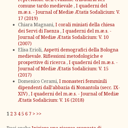
comune tardo medievale
,
I quaderni del
m.æ.s. - Journal of Mediæ Ætatis Sodalicium: V.
17 (2019)
Chiara Magnani,
I corali miniati della chiesa
dei Servi di Faenza
,
I quaderni del m.æ.s. -
Journal of Mediæ Ætatis Sodalicium: V. 10
(2007)
Elisa Erioli,
Aspetti demografici della Bologna
medievale. Riflessioni metodologiche e
prospettive di ricerca
,
I quaderni del m.æ.s. -
Journal of Mediæ Ætatis Sodalicium: V. 15
(2017)
Domenico Cerami,
I monasteri femminili
dipendenti dall’abbazia di Nonantola (secc. IX-
XIV)
,
I quaderni del m.æ.s. - Journal of Mediæ
Ætatis Sodalicium: V. 16 (2018)
1
2
3
4
5
6
7
>
>>