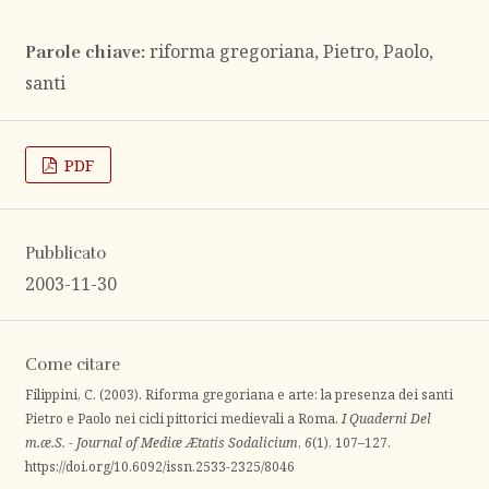
riforma gregoriana, Pietro, Paolo,
Parole chiave:
santi
PDF
Pubblicato
2003-11-30
Come citare
Filippini, C. (2003). Riforma gregoriana e arte: la presenza dei santi
Pietro e Paolo nei cicli pittorici medievali a Roma.
I Quaderni Del
m.æ.S. - Journal of Mediæ Ætatis Sodalicium
,
6
(1), 107–127.
https://doi.org/10.6092/issn.2533-2325/8046