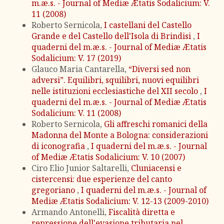
m.æ.s. - Journal of Mediæ Ætatis Sodalicium: V.
11 (2008)
Roberto Sernicola,
I castellani del Castello
Grande e del Castello dell'Isola di Brindisi
,
I
quaderni del m.æ.s. - Journal of Mediæ Ætatis
Sodalicium: V. 17 (2019)
Glauco Maria Cantarella,
“Diversi sed non
adversi”. Equilibri, squilibri, nuovi equilibri
nelle istituzioni ecclesiastiche del XII secolo
,
I
quaderni del m.æ.s. - Journal of Mediæ Ætatis
Sodalicium: V. 11 (2008)
Roberto Sernicola,
Gli affreschi romanici della
Madonna del Monte a Bologna: considerazioni
di iconografia
,
I quaderni del m.æ.s. - Journal
of Mediæ Ætatis Sodalicium: V. 10 (2007)
Ciro Elio Junior Saltarelli,
Cluniacensi e
cistercensi: due esperienze del canto
gregoriano
,
I quaderni del m.æ.s. - Journal of
Mediæ Ætatis Sodalicium: V. 12-13 (2009-2010)
Armando Antonelli,
Fiscalità diretta e
repressione dell'evasione tributaria nel