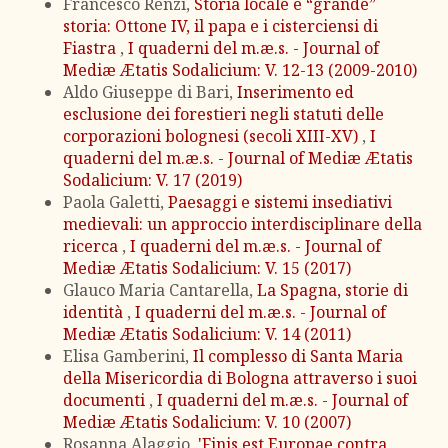
Francesco Renzi,
Storia locale e “grande”
storia: Ottone IV, il papa e i cisterciensi di
Fiastra
,
I quaderni del m.æ.s. - Journal of
Mediæ Ætatis Sodalicium: V. 12-13 (2009-2010)
Aldo Giuseppe di Bari,
Inserimento ed
esclusione dei forestieri negli statuti delle
corporazioni bolognesi (secoli XIII-XV)
,
I
quaderni del m.æ.s. - Journal of Mediæ Ætatis
Sodalicium: V. 17 (2019)
Paola Galetti,
Paesaggi e sistemi insediativi
medievali: un approccio interdisciplinare della
ricerca
,
I quaderni del m.æ.s. - Journal of
Mediæ Ætatis Sodalicium: V. 15 (2017)
Glauco Maria Cantarella,
La Spagna, storie di
identità
,
I quaderni del m.æ.s. - Journal of
Mediæ Ætatis Sodalicium: V. 14 (2011)
Elisa Gamberini,
Il complesso di Santa Maria
della Misericordia di Bologna attraverso i suoi
documenti
,
I quaderni del m.æ.s. - Journal of
Mediæ Ætatis Sodalicium: V. 10 (2007)
Rosanna Alaggio,
'Finis est Europae contra