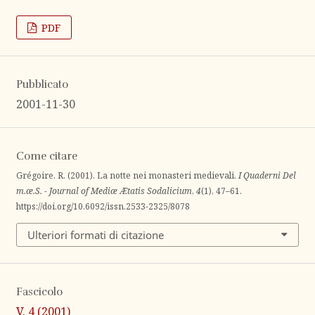
PDF
Pubblicato
2001-11-30
Come citare
Grégoire, R. (2001). La notte nei monasteri medievali.
I Quaderni Del
m.æ.S. - Journal of Mediæ Ætatis Sodalicium
,
4
(1), 47–61.
https://doi.org/10.6092/issn.2533-2325/8078
Ulteriori formati di citazione
Fascicolo
V. 4 (2001)