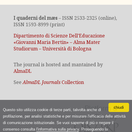
I quaderni del mæs
– ISSN 2533-2325 (online),
ISSN 1593-8999 (print)
Dipartimento di Scienze Dell’Educazione
«Giovanni Maria Bertin» – Alma Mater
Studiorum – Università di Bologna
The journal is hosted and mantained by
AlmaDL
See
AlmaDL Journals
Collection
chiudi
Questo sito utilizza cookie di terze parti, talvolta anche di
profilazione, per analisi statistiche e per misurare l'efficacia delle attività
di comunicazione istituzionale. Se vuoi saperne di più o negare il
consenso consulta
l'informativa sulla privacy
. Proseguendo la