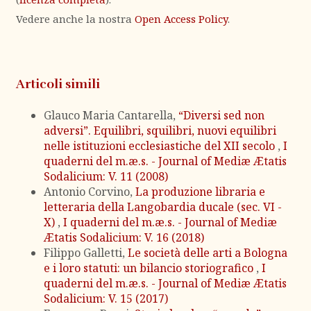
Vedere anche la nostra
Open Access Policy
.
Articoli simili
Glauco Maria Cantarella,
“Diversi sed non
adversi”. Equilibri, squilibri, nuovi equilibri
nelle istituzioni ecclesiastiche del XII secolo
,
I
quaderni del m.æ.s. - Journal of Mediæ Ætatis
Sodalicium: V. 11 (2008)
Antonio Corvino,
La produzione libraria e
letteraria della Langobardia ducale (sec. VI -
X)
,
I quaderni del m.æ.s. - Journal of Mediæ
Ætatis Sodalicium: V. 16 (2018)
Filippo Galletti,
Le società delle arti a Bologna
e i loro statuti: un bilancio storiografico
,
I
quaderni del m.æ.s. - Journal of Mediæ Ætatis
Sodalicium: V. 15 (2017)