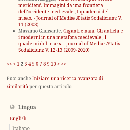
meridiem'. Immagini da una frontiera
dell’occidente medievale
,
I quaderni del
m.æ.s. - Journal of Mediæ Ætatis Sodalicium: V.
11 (2008)
Massimo Giansante,
Giganti e nani. Gli antichi e
i moderni in una metafora medievale
,
I
quaderni del m.æ.s. - Journal of Mediæ Ætatis
Sodalicium: V. 12-13 (2009-2010)
<<
<
1
2
3
4
5
6
7
8
9
10
>
>>
Puoi anche
Iniziare una ricerca avanzata di
similarità
per questo articolo.
Lingua
English
Italiano