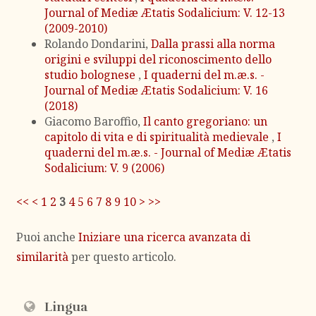
Journal of Mediæ Ætatis Sodalicium: V. 12-13
(2009-2010)
Rolando Dondarini,
Dalla prassi alla norma
origini e sviluppi del riconoscimento dello
studio bolognese
,
I quaderni del m.æ.s. -
Journal of Mediæ Ætatis Sodalicium: V. 16
(2018)
Giacomo Baroffio,
Il canto gregoriano: un
capitolo di vita e di spiritualità medievale
,
I
quaderni del m.æ.s. - Journal of Mediæ Ætatis
Sodalicium: V. 9 (2006)
<<
<
1
2
3
4
5
6
7
8
9
10
>
>>
Puoi anche
Iniziare una ricerca avanzata di
similarità
per questo articolo.
Lingua