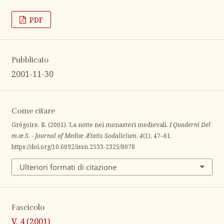
PDF
Pubblicato
2001-11-30
Come citare
Grégoire, R. (2001). La notte nei monasteri medievali.
I Quaderni Del
m.æ.S. - Journal of Mediæ Ætatis Sodalicium
,
4
(1), 47–61.
https://doi.org/10.6092/issn.2533-2325/8078
Ulteriori formati di citazione
Fascicolo
V. 4 (2001)