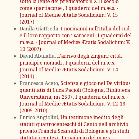
sotto la lente dei predicatori: il XIII secolo
come spartiacque
,
I quaderni del m.æ.s. -
Journal of Mediæ Ætatis Sodalicium: V. 15
(2017)
Danila Giaffreda,
I normanni nell'Italia del sud
e il loro rapporto con i saraceni
,
I quaderni del
m.æ.s. - Journal of Mediæ Ætatis Sodalicium: V.
10 (2007)
David Abulafia,
L'arrivo degli zingari: città,
principi e nomadi
,
I quaderni del m.æ.s. -
Journal of Mediæ Ætatis Sodalicium: V. 14
(2011)
Francesca Aceto,
Scienza e gioco nel De viribus
quantitatis di Luca Pacioli (Bologna, Biblioteca
Universitaria, ms.250)
,
I quaderni del m.æ.s. -
Journal of Mediæ Ætatis Sodalicium: V. 12-13
(2009-2010)
Enrico Angiolini,
Un testimone inedito degli
statuti quattrocenteschi di Cento nell’archivio
privato Franchi Scarselli di Bologna e gli studi
statutari centesi
,
I quaderni del m.æ.s. -