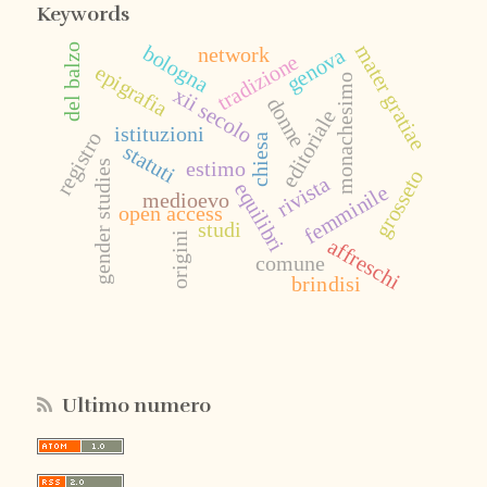
Keywords
bologna
mater gratiae
del balzo
network
genova
tradizione
epigrafia
monachesimo
xii secolo
donne
editoriale
istituzioni
registro
chiesa
statuti
estimo
gender studies
grosseto
rivista
equilibri
femminile
medioevo
open access
studi
origini
affreschi
comune
brindisi
Ultimo numero