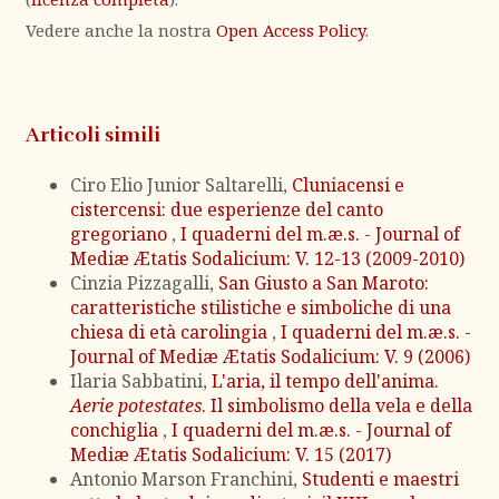
Vedere anche la nostra
Open Access Policy
.
Articoli simili
Ciro Elio Junior Saltarelli,
Cluniacensi e
cistercensi: due esperienze del canto
gregoriano
,
I quaderni del m.æ.s. - Journal of
Mediæ Ætatis Sodalicium: V. 12-13 (2009-2010)
Cinzia Pizzagalli,
San Giusto a San Maroto:
caratteristiche stilistiche e simboliche di una
chiesa di età carolingia
,
I quaderni del m.æ.s. -
Journal of Mediæ Ætatis Sodalicium: V. 9 (2006)
Ilaria Sabbatini,
L'aria, il tempo dell'anima.
Aerie potestates
. Il simbolismo della vela e della
conchiglia
,
I quaderni del m.æ.s. - Journal of
Mediæ Ætatis Sodalicium: V. 15 (2017)
Antonio Marson Franchini,
Studenti e maestri