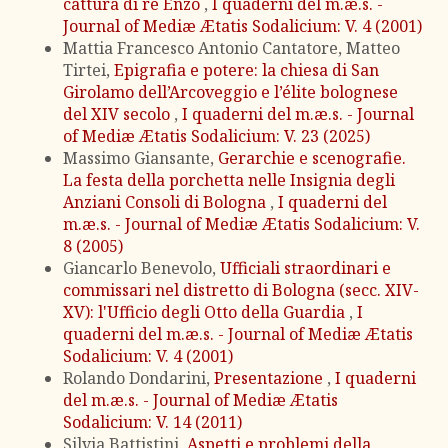
cattura di re Enzo
,
I quaderni del m.æ.s. -
Journal of Mediæ Ætatis Sodalicium: V. 4 (2001)
Mattia Francesco Antonio Cantatore, Matteo
Tirtei,
Epigrafia e potere: la chiesa di San
Girolamo dell’Arcoveggio e l’élite bolognese
del XIV secolo
,
I quaderni del m.æ.s. - Journal
of Mediæ Ætatis Sodalicium: V. 23 (2025)
Massimo Giansante,
Gerarchie e scenografie.
La festa della porchetta nelle Insignia degli
Anziani Consoli di Bologna
,
I quaderni del
m.æ.s. - Journal of Mediæ Ætatis Sodalicium: V.
8 (2005)
Giancarlo Benevolo,
Ufficiali straordinari e
commissari nel distretto di Bologna (secc. XIV-
XV): l'Ufficio degli Otto della Guardia
,
I
quaderni del m.æ.s. - Journal of Mediæ Ætatis
Sodalicium: V. 4 (2001)
Rolando Dondarini,
Presentazione
,
I quaderni
del m.æ.s. - Journal of Mediæ Ætatis
Sodalicium: V. 14 (2011)
Silvia Battistini,
Aspetti e problemi della