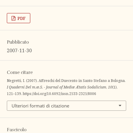
PDF
Pubblicato
2007-11-30
Come citare
Negretti, I. (2007). Affreschi del Duecento in Santo Stefano a Bologna.
I Quaderni Del m.æ.S. - Journal of Mediæ Ætatis Sodalicium
,
10
(1),
121–139. https://doi.org/10.6092/issn.2533-2325/8006
Ulteriori formati di citazione
Fascicolo