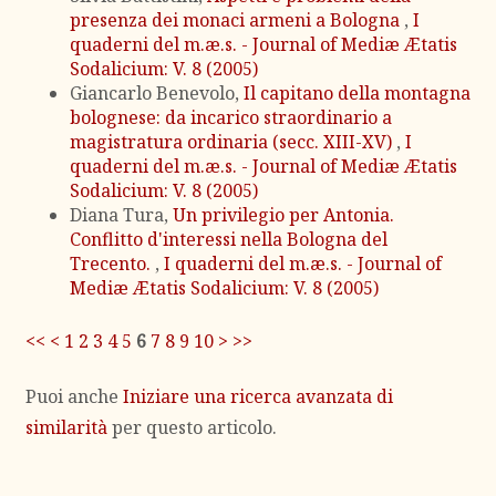
presenza dei monaci armeni a Bologna
,
I
quaderni del m.æ.s. - Journal of Mediæ Ætatis
Sodalicium: V. 8 (2005)
Giancarlo Benevolo,
Il capitano della montagna
bolognese: da incarico straordinario a
magistratura ordinaria (secc. XIII-XV)
,
I
quaderni del m.æ.s. - Journal of Mediæ Ætatis
Sodalicium: V. 8 (2005)
Diana Tura,
Un privilegio per Antonia.
Conflitto d'interessi nella Bologna del
Trecento.
,
I quaderni del m.æ.s. - Journal of
Mediæ Ætatis Sodalicium: V. 8 (2005)
<<
<
1
2
3
4
5
6
7
8
9
10
>
>>
Puoi anche
Iniziare una ricerca avanzata di
similarità
per questo articolo.