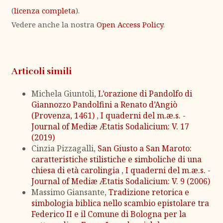
(
licenza completa
).
Vedere anche la nostra
Open Access Policy
.
Articoli simili
Michela Giuntoli,
L’orazione di Pandolfo di
Giannozzo Pandolfini a Renato d’Angiò
(Provenza, 1461)
,
I quaderni del m.æ.s. -
Journal of Mediæ Ætatis Sodalicium: V. 17
(2019)
Cinzia Pizzagalli,
San Giusto a San Maroto:
caratteristiche stilistiche e simboliche di una
chiesa di età carolingia
,
I quaderni del m.æ.s. -
Journal of Mediæ Ætatis Sodalicium: V. 9 (2006)
Massimo Giansante,
Tradizione retorica e
simbologia biblica nello scambio epistolare tra
Federico II e il Comune di Bologna per la