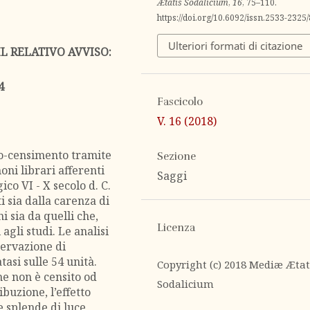
Ætatis Sodalicium
,
16
, 75–110.
https://doi.org/10.6092/issn.2533-2325
Ulteriori formati di citazione
IL RELATIVO AVVISO:
4
Fascicolo
V. 16 (2018)
io-censimento tramite
Sezione
moni librari afferenti
Saggi
co VI - X secolo d. C.
ti sia dalla carenza di
i sia da quelli che,
Licenza
agli studi. Le analisi
ervazione di
atasi sulle 54 unità.
Copyright (c) 2018 Mediæ Ætat
he non è censito od
Sodalicium
ibuzione, l’effetto
e splende di luce