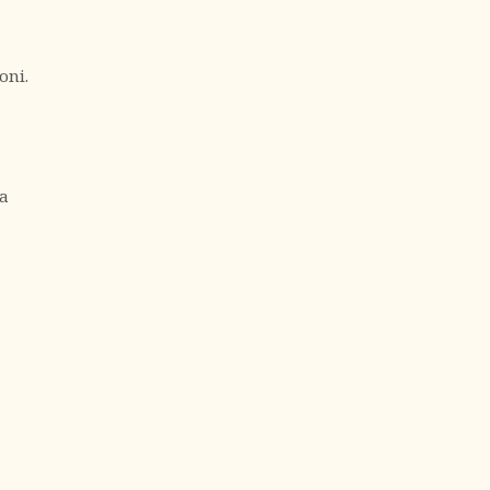
oni.
na