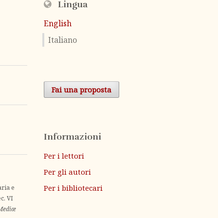
Lingua
English
Italiano
Fai una proposta
Informazioni
Per i lettori
Per gli autori
Per i bibliotecari
aria e
c. VI
 Mediæ