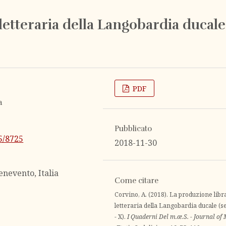
letteraria della Langobardia ducale
PDF
a
Pubblicato
25/8725
2018-11-30
enevento, Italia
Come citare
Corvino, A. (2018). La produzione libr
letteraria della Langobardia ducale (se
- X).
I Quaderni Del m.æ.S. - Journal of