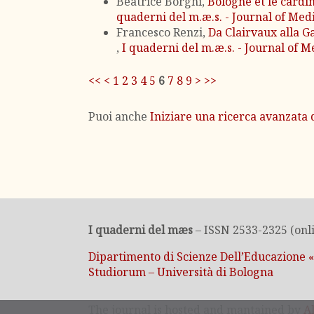
Beatrice Borghi,
Bologne et le cardi
quaderni del m.æ.s. - Journal of Med
Francesco Renzi,
Da Clairvaux alla Ga
,
I quaderni del m.æ.s. - Journal of M
<<
<
1
2
3
4
5
6
7
8
9
>
>>
Puoi anche
Iniziare una ricerca avanzata d
I quaderni del mæs
– ISSN 2533-2325 (onli
Dipartimento di Scienze Dell’Educazione 
Studiorum – Università di Bologna
The journal is hosted and mantained by
A