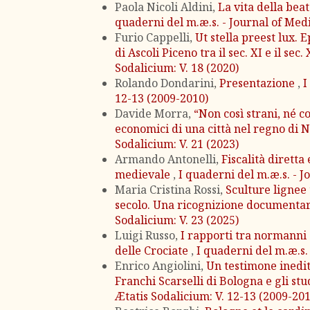
Paola Nicoli Aldini,
La vita della be
quaderni del m.æ.s. - Journal of Med
Furio Cappelli,
Ut stella preest lux.
di Ascoli Piceno tra il sec. XI e il sec.
Sodalicium: V. 18 (2020)
Rolando Dondarini,
Presentazione
,
I
12-13 (2009-2010)
Davide Morra,
“Non così strani, né c
economici di una città nel regno di 
Sodalicium: V. 21 (2023)
Armando Antonelli,
Fiscalità dirett
medievale
,
I quaderni del m.æ.s. - J
Maria Cristina Rossi,
Sculture lignee
secolo. Una ricognizione documenta
Sodalicium: V. 23 (2025)
Luigi Russo,
I rapporti tra normanni 
delle Crociate
,
I quaderni del m.æ.s.
Enrico Angiolini,
Un testimone inedit
Franchi Scarselli di Bologna e gli stu
Ætatis Sodalicium: V. 12-13 (2009-20