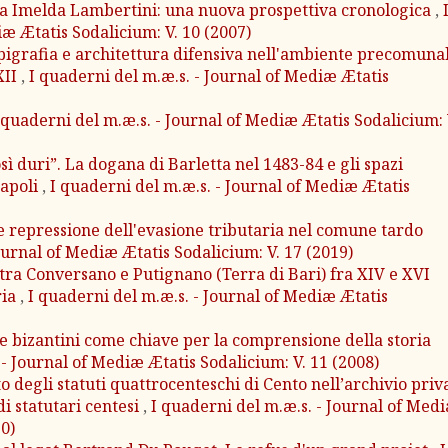
ata Imelda Lambertini: una nuova prospettiva cronologica
,
iæ Ætatis Sodalicium: V. 10 (2007)
 Epigrafia e architettura difensiva nell'ambiente precomuna
 XII
,
I quaderni del m.æ.s. - Journal of Mediæ Ætatis
 quaderni del m.æ.s. - Journal of Mediæ Ætatis Sodalicium: 
osì duri”. La dogana di Barletta nel 1483-84 e gli spazi
Napoli
,
I quaderni del m.æ.s. - Journal of Mediæ Ætatis
a e repressione dell'evasione tributaria nel comune tardo
ournal of Mediæ Ætatis Sodalicium: V. 17 (2019)
 tra Conversano e Putignano (Terra di Bari) fra XIV e XVI
ria
,
I quaderni del m.æ.s. - Journal of Mediæ Ætatis
e bizantini come chiave per la comprensione della storia
 - Journal of Mediæ Ætatis Sodalicium: V. 11 (2008)
o degli statuti quattrocenteschi di Cento nell’archivio priv
di statutari centesi
,
I quaderni del m.æ.s. - Journal of Med
10)