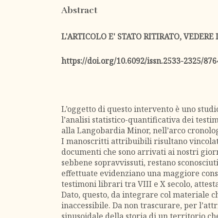
Abstract
L'ARTICOLO E' STATO RITIRATO, VEDERE 
https://doi.org/10.6092/issn.2533-2325/876
L’oggetto di questo intervento è uno stud
l’analisi statistico-quantificativa dei testi
alla Langobardia Minor, nell’arco cronologi
I manoscritti attribuibili risultano vincola
documenti che sono arrivati ai nostri giorn
sebbene sopravvissuti, restano sconosciuti 
effettuate evidenziano una maggiore cons
testimoni librari tra VIII e X secolo, attest
Dato, questo, da integrare col materiale c
inaccessibile. Da non trascurare, per l’attr
sinusoidale della storia di un territorio ch