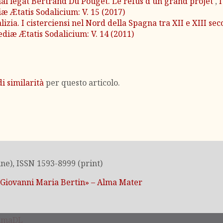
nal legat Bertrand Du Pouget. Le refus d'un grand projet
,
I
iæ Ætatis Sodalicium: V. 15 (2017)
lizia. I cisterciensi nel Nord della Spagna tra XII e XIII sec
ediæ Ætatis Sodalicium: V. 14 (2011)
i similarità
per questo articolo.
ne), ISSN 1593-8999 (print)
«Giovanni Maria Bertin» – Alma Mater
lmaDL