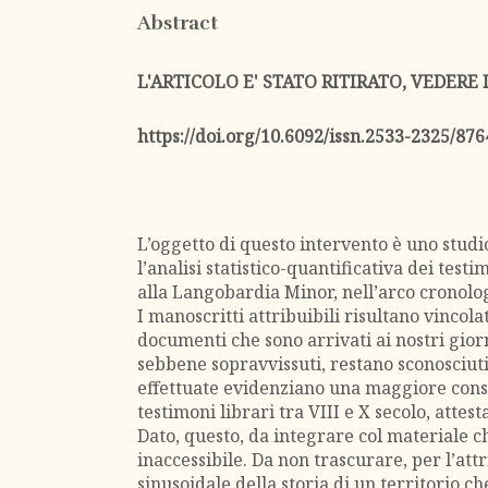
Abstract
L'ARTICOLO E' STATO RITIRATO, VEDERE 
https://doi.org/10.6092/issn.2533-2325/876
L’oggetto di questo intervento è uno stud
l’analisi statistico-quantificativa dei testi
alla Langobardia Minor, nell’arco cronologi
I manoscritti attribuibili risultano vincola
documenti che sono arrivati ai nostri giorn
sebbene sopravvissuti, restano sconosciuti 
effettuate evidenziano una maggiore cons
testimoni librari tra VIII e X secolo, attest
Dato, questo, da integrare col materiale c
inaccessibile. Da non trascurare, per l’attr
sinusoidale della storia di un territorio ch