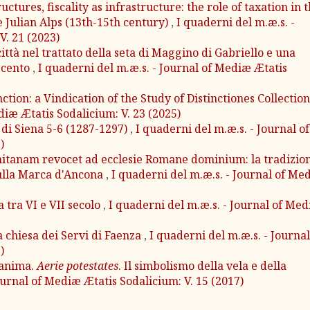
ructures, fiscality as infrastructure: the role of taxation in 
 Julian Alps (13th-15th century)
,
I quaderni del m.æ.s. -
V. 21 (2023)
ittà nel trattato della seta di Maggino di Gabriello e una
ecento
,
I quaderni del m.æ.s. - Journal of Mediæ Ætatis
ction: a Vindication of the Study of Distinctiones Collectio
diæ Ætatis Sodalicium: V. 23 (2025)
i di Siena 5-6 (1287-1297)
,
I quaderni del m.æ.s. - Journal of
)
tanam revocet ad ecclesie Romane dominium: la tradizio
ulla Marca d'Ancona
,
I quaderni del m.æ.s. - Journal of Me
a tra VI e VII secolo
,
I quaderni del m.æ.s. - Journal of Me
la chiesa dei Servi di Faenza
,
I quaderni del m.æ.s. - Journal
)
l'anima.
Aerie potestates
. Il simbolismo della vela e della
ournal of Mediæ Ætatis Sodalicium: V. 15 (2017)