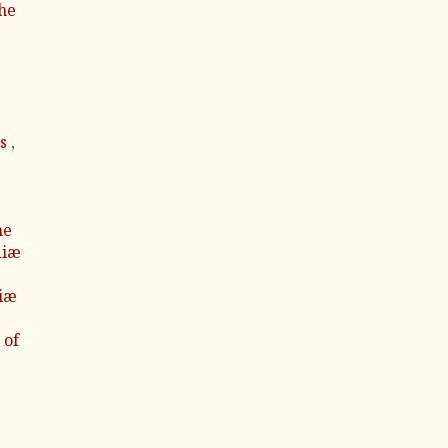
the
ns
,
ne
diæ
diæ
 of