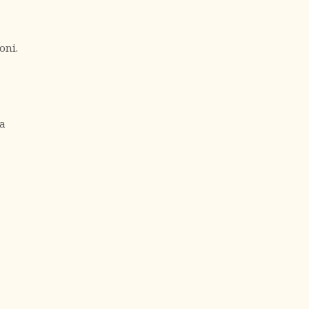
oni.
na