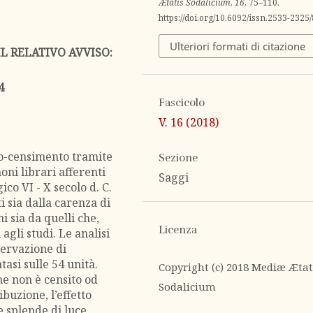
Ætatis Sodalicium
,
16
, 75–110.
https://doi.org/10.6092/issn.2533-2325
Ulteriori formati di citazione
IL RELATIVO AVVISO:
4
Fascicolo
V. 16 (2018)
io-censimento tramite
Sezione
moni librari afferenti
Saggi
co VI - X secolo d. C.
ti sia dalla carenza di
i sia da quelli che,
Licenza
agli studi. Le analisi
ervazione di
atasi sulle 54 unità.
Copyright (c) 2018 Mediæ Ætat
he non è censito od
Sodalicium
ibuzione, l’effetto
e splende di luce