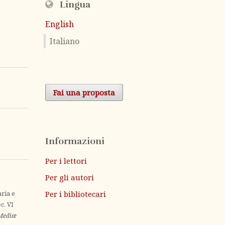
Lingua
English
Italiano
Fai una proposta
Informazioni
Per i lettori
Per gli autori
Per i bibliotecari
aria e
c. VI
 Mediæ