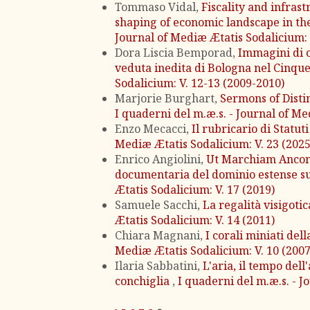
Tommaso Vidal,
Fiscality and infrast
shaping of economic landscape in the
Journal of Mediæ Ætatis Sodalicium: 
Dora Liscia Bemporad,
Immagini di c
veduta inedita di Bologna nel Cinqu
Sodalicium: V. 12-13 (2009-2010)
Marjorie Burghart,
Sermons of Distin
I quaderni del m.æ.s. - Journal of Me
Enzo Mecacci,
Il rubricario di Statut
Mediæ Ætatis Sodalicium: V. 23 (2025
Enrico Angiolini,
Ut Marchiam Anconi
documentaria del dominio estense s
Ætatis Sodalicium: V. 17 (2019)
Samuele Sacchi,
La regalità visigotic
Ætatis Sodalicium: V. 14 (2011)
Chiara Magnani,
I corali miniati del
Mediæ Ætatis Sodalicium: V. 10 (2007
Ilaria Sabbatini,
L'aria, il tempo del
conchiglia
,
I quaderni del m.æ.s. - J