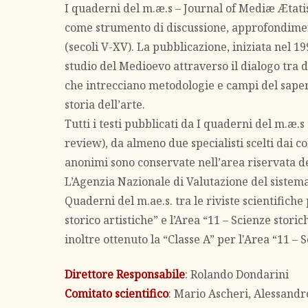
I quaderni del m.æ.s – Journal of Mediæ Ætati
come strumento di discussione, approfondimen
(secoli V-XV). La pubblicazione, iniziata nel 1
studio del Medioevo attraverso il dialogo tra d
che intrecciano metodologie e campi del sapere d
storia dell’arte.
Tutti i testi pubblicati da I quaderni del m.æ.
review), da almeno due specialisti scelti dai co
anonimi sono conservate nell’area riservata de
L’Agenzia Nazionale di Valutazione del sistema
Quaderni del m.ae.s. tra le riviste scientifiche 
storico artistiche” e l’Area “11 – Scienze stori
inoltre ottenuto la “Classe A” per l'Area “11 – 
Direttore Responsabile
: Rolando Dondarini
Comitato scientifico
: Mario Ascheri, Alessandr