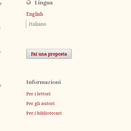
Lingua
e
English
Italiano
e
r
Fai una proposta
Informazioni
e
Per i lettori
Per gli autori
Per i bibliotecari