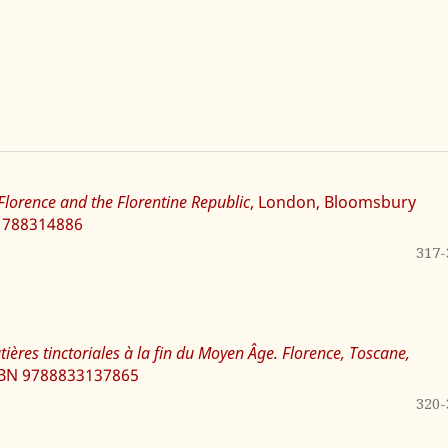
 Florence and the Florentine Republic
, London, Bloomsbury
781788314886
317-
atières tinctoriales à la fin du Moyen Âge. Florence, Toscane,
 ISBN 9788833137865
320-