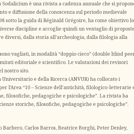
s Sodalicium è una rivista a cadenza annuale che si propon
to e diffusione della conoscenza sul periodo medievale
998 sotto la guida di Réginald Grégoire, ha come obiettivo lo
iverse discipline e accoglie quindi un ventaglio di propost
iversi, dalla storia all’archeologia, dalla filologia alla
s sono vagliati, in modalità “doppio cieco” (double blind pee
mitati editoriale e scientifico. Le valutazioni dei revisori
l nostro sito.
 Universitario e della Ricerca (ANVUR) ha collocato i
per l’Area “10 – Scienze dell'antichità, filologico-letterarie 
che, filosofiche, pedagogiche e psicologiche”. La rivista ha
Scienze storiche, filosofiche, pedagogiche e psicologiche”.
o Barbero, Carlos Barros, Beatrice Borghi, Peter Denley,